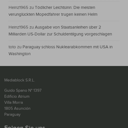
Heinz1965
zu
Tödlicher Leichtsinn: Die meisten
verunglückten Mopedfahrer trugen keinen Helm
Heinz1965
zu
Ausgabe von Staatsanleihen über 2
Milliarden US-Dollar zur Schuldentilgung vorgeschlagen
toto
zu
Paraguay schloss Nuklearabkommen mit USA in
Washington
Mediablock S.R.L.
Guido Spano N° 1397
Edificio Atrium
Villa Morra
1805 Asunción
Paraguay