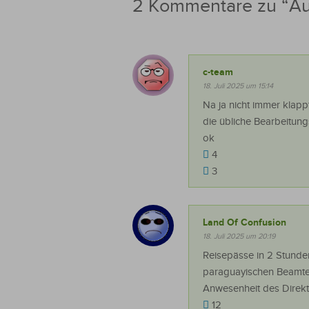
2 Kommentare zu “
Au
c-team
18. Juli 2025 um 15:14
Na ja nicht immer klapp
die übliche Bearbeitun
ok
4
3
Land Of Confusion
18. Juli 2025 um 20:19
Reisepässe in 2 Stunde
paraguayischen Beamten
Anwesenheit des Direkto
12