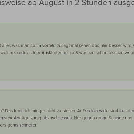
sweise ab August in 2 Stunden ausges
t alles was man so im vorfeld zusagt mal sehen obs hier besser wird.ak
gszeit bei cedulas fuer Ausländer bei ca 6 wochen schon bischen wen
n? Das kann ich mir gar nicht vorstellen. Außerdem widerstrebt es d
 sehr Anträge zügig abzuschliessen. Nur gegen grüne Scheine und 
rs gehts schneller.