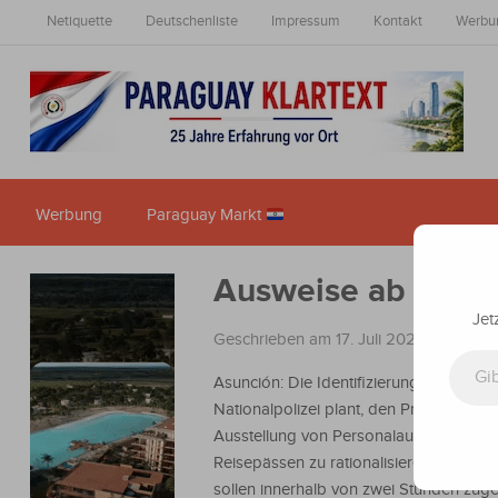
Netiquette
Deutschenliste
Impressum
Kontakt
Werbu
Werbung
Paraguay Markt
Ausweise ab Augus
Jet
Geschrieben am 17. Juli 2025
in
Nachri
Gib deine E-Mail-Adresse ein ...
Asunción: Die Identifizierungsabteilung
Nationalpolizei plant, den Prozess der
Ausstellung von Personalausweisen un
Reisepässen zu rationalisieren. Dokum
sollen innerhalb von zwei Stunden zuges