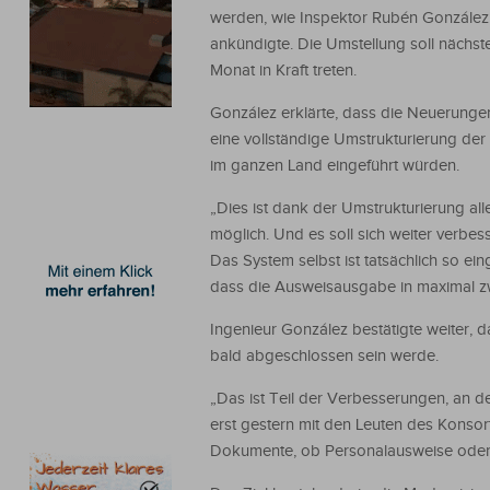
werden, wie Inspektor Rubén González
ankündigte. Die Umstellung soll nächst
Monat in Kraft treten.
González erklärte, dass die Neuerunge
eine vollständige Umstrukturierung der
im ganzen Land eingeführt würden.
„Dies ist dank der Umstrukturierung all
möglich. Und es soll sich weiter verbes
Das System selbst ist tatsächlich so eing
dass die Ausweisausgabe in maximal zw
Ingenieur González bestätigte weiter, 
bald abgeschlossen sein werde.
„Das ist Teil der Verbesserungen, an d
erst gestern mit den Leuten des Konsor
Dokumente, ob Personalausweise oder Pä