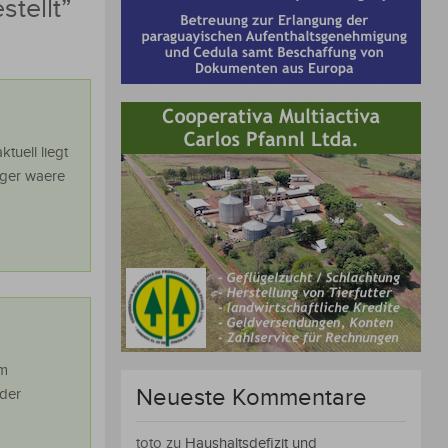
tellt
”
tuell liegt
iger waere
em
Neueste Kommentare
der
toto
zu
Haushaltsdefizit und