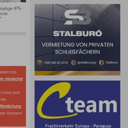
alige IPS-
eine
“
allein bei
her deutscher
n rohe und
 die
ffentlichung
oder Nutzern