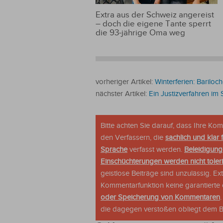
Extra aus der Schweiz angereist
– doch die eigene Tante sperrt
die 93-jährige Oma weg
vorheriger Artikel:
Winterferien: Bariloc
nächster Artikel:
Ein Justizverfahren im 
Bitte achten Sie darauf, dass Ihre K
den Verfassern, die
sachlich und klar 
Sprache
verfasst werden.
Beleidigung
Einschüchterungen werden nicht tolerie
geistlose Beiträge sind unzulässig. E
Kommentarfunktion keine garantierte o
oder Speicherung von Kommentaren
die dagegen verstoßen obliegt dem Be