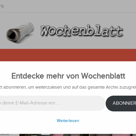
ng
Entdecke mehr von Wochenblatt
t in 2 Stunden ausgestellt
zt abonnieren, um weiterzulesen und auf das gesamte Archiv zuzugrei
chten
ABONNIE
 der
d
Weiterlesen
ente
tellt