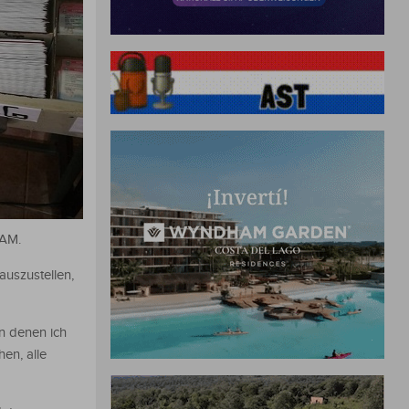
 AM.
auszustellen,
n denen ich
en, alle