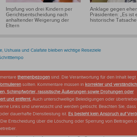
Impfung von drei Kindern per
Anklage gegen ehem
Gerichtsentscheidung nach
Präsidenten: „Es ist 
anhaltender Weigerung der
historische Tatsache
Eltern
he, Ushuaia und Calafate bleiben wichtige Reiseziele
Schritttempo
ommentare
themenbezogen
sind. Die Verantwortung für den Inhalt liegt 
formulieren
sollten. Kommentare müssen in
korrekter und verständlic
en, Schimpfwörter, rassistische Äußerungen sowie Drohungen oder
rt und entfernt.
Auch unterschwellige Beleidigungen oder übertriebe
xterne Links sind unerwüscht und werden gelöscht. Beachten Sie, dass
der dauerhafte Dienstleistung ist.
Es besteht kein Anspruch auf Verö
. Die Entscheidung über die Löschung oder Sperrung von Beiträgen 
treiber.