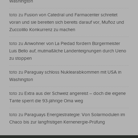
Washington
toto
zu
Fusion von Catedral und Farmacenter schreitet
voran und sie bereiten sich bereits darauf vor, Muñoz und
Zuccolillo Konkurrenz zu machen
toto
zu
Anwohner von La Piedad fordern Bürgermeister
Luis Bello auf, mutmaßliche Landenteignungen durch Ueno
zu stoppen
toto
zu
Paraguay schloss Nuklearabkommen mit USA in
Washington
toto
zu
Extra aus der Schweiz angereist – doch die eigene
Tante sperrt die 93-jährige Oma weg
toto
zu
Paraguays Energiestrategie: Von Solarmodulen im
Chaco bis zur langfristigen Kernenergie-Prüfung