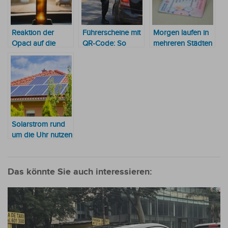
Reaktion der
Führerscheine mit
Morgen laufen in
Opaci auf die
QR-Code: So
mehreren Städten
Erteilung von
funktioniert das
die Führerscheine
Führerscheinen an
neue System
ab: Alles, was Sie
Minderjährige
wissen müssen
Solarstrom rund
um die Uhr nutzen
mit Solar-
Speicher-
Systemen
Das könnte Sie auch interessieren: