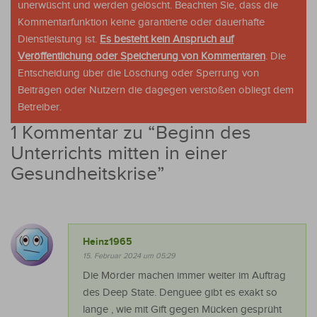
unerwüscht und werden gelöscht. Beachten Sie, dass die
Kommentarfunktion keine garantierte oder dauerhafte
Dienstleistung ist.
Es besteht kein Anspruch auf
Veröffentlichung oder Speicherung von Kommentaren
. Die
Entscheidung über die Löschung oder Sperrung von
Beiträgen oder Nutzern die dagegen verstoßen obliegt dem
Betreiber.
1 Kommentar zu “
Beginn des
Unterrichts mitten in einer
Gesundheitskrise
”
Heinz1965
15. Februar 2024 um 05:29
Die Mörder machen immer weiter im Auftrag
des Deep State. Denguee gibt es exakt so
lange , wie mit Gift gegen Mücken gesprüht