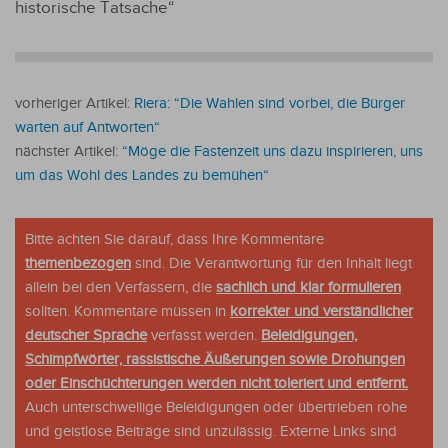
historische Tatsache“
vorheriger Artikel:
Riera: “Die Wahlen sind vorbei, die Bürger
warten auf Antworten“
nächster Artikel:
“Möge die Fastenzeit uns dazu inspirieren, uns
um das Wohl des Landes zu bemühen“
Bitte achten Sie darauf, dass Ihre Kommentare
themenbezogen
sind. Die Verantwortung für den Inhalt liegt
allein bei den Verfassern, die
sachlich und klar formulieren
sollten. Kommentare müssen in
korrekter und verständlicher
deutscher Sprache
verfasst werden.
Beleidigungen,
Schimpfwörter, rassistische Äußerungen sowie Drohungen
oder Einschüchterungen werden nicht toleriert und entfernt.
Auch unterschwellige Beleidigungen oder übertrieben rohe
und geistlose Beiträge sind unzulässig. Externe Links sind