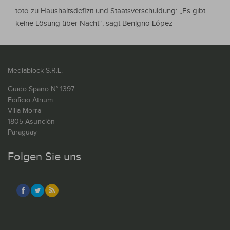
toto
zu
Haushaltsdefizit und Staatsverschuldung: „Es gibt
keine Lösung über Nacht“, sagt Benigno López
Mediablock S.R.L.
Guido Spano N° 1397
Edificio Atrium
Villa Morra
1805 Asunción
Paraguay
Folgen Sie uns