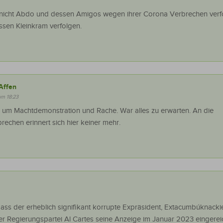
ch nicht Abdo und dessen Amigos wegen ihrer Corona Verbrechen verf
essen Kleinkram verfolgen.
Affen
um 18:23
r um Machtdemonstration und Rache. War alles zu erwarten. An die
echen erinnert sich hier keiner mehr.
ass der erheblich signifikant korrupte Expräsident, Extacumbúknacki
r Regierungspartei Al Cartes seine Anzeige im Januar 2023 eingereic