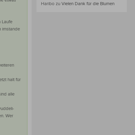
nie etwas
Haribo
zu
Vielen Dank für die Blumen
m Laufe
en imstande
eiteren
zt halt für
ind alle
uddeli-
en. Wer