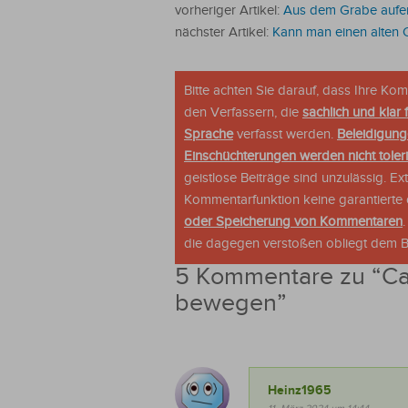
vorheriger Artikel:
Aus dem Grabe aufer
nächster Artikel:
Kann man einen alten 
Bitte achten Sie darauf, dass Ihre K
den Verfassern, die
sachlich und klar 
Sprache
verfasst werden.
Beleidigung
Einschüchterungen werden nicht tolerie
geistlose Beiträge sind unzulässig. E
Kommentarfunktion keine garantierte o
oder Speicherung von Kommentaren
die dagegen verstoßen obliegt dem Be
5 Kommentare zu “
Ca
bewegen
”
Heinz1965