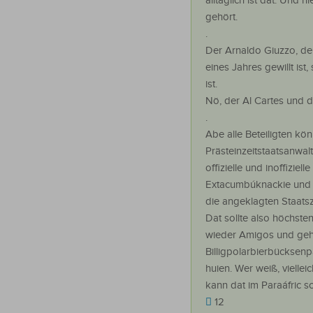
alltäglich ist dat. Und 
gehört.
.
Der Arnaldo Giuzzo, der
eines Jahres gewillt is
ist.
Nö, der Al Cartes und d
.
Abe alle Beteiligten kö
Prästeinzeitstaatsanwa
offizielle und inoffizie
Extacumbúknackie und am
die angeklagten Staats
Dat sollte also höchste
wieder Amigos und geh
Billigpolarbierbückse
huien. Wer weiß, vielle
kann dat im Paraáfric s
12