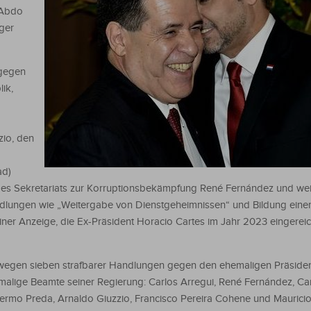
 Abdo
ger
 gegen
ik,
zio, den
ad)
 des Sekretariats zur Korruptionsbekämpfung René Fernández und wei
lungen wie „Weitergabe von Dienstgeheimnissen“ und Bildung einer 
ner Anzeige, die Ex-Präsident Horacio Cartes im Jahr 2023 eingerei
 wegen sieben strafbarer Handlungen gegen den ehemaligen Präside
malige Beamte seiner Regierung: Carlos Arregui, René Fernández, C
llermo Preda, Arnaldo Giuzzio, Francisco Pereira Cohene und Mauricio