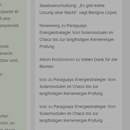
h
Staatsverschuldung: „Es gibt keine
spartei Al
Lösung über Nacht“, sagt Benigno López
ft abe
 gespendet
Nixwieweg
zu
Paraguays
Energiestrategie: Von Solarmodulen im
Chaco bis zur langfristigen Kernenergie-
rende
Prüfung
ereicht
Albert Rotzbremsn
zu
Vielen Dank für die
ndbar sind.
Blumen
en
toto
zu
Paraguays Energiestrategie: Von
Solarmodulen im Chaco bis zur
langfristigen Kernenergie-Prüfung
toto
zu
Paraguays Energiestrategie: Von
Solarmodulen im Chaco bis zur
cher,
langfristigen Kernenergie-Prüfung
ören, so