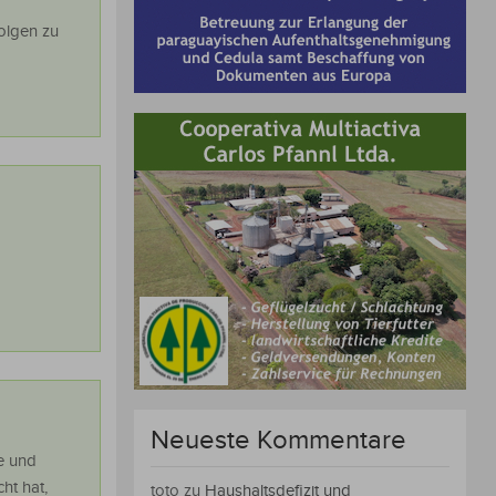
olgen zu
Neueste Kommentare
e und
ht hat,
toto
zu
Haushaltsdefizit und