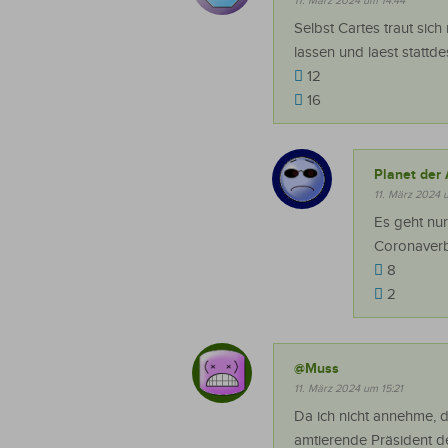
11. März 2024 um 14:44
Selbst Cartes traut si
lassen und laest stattd
12
16
Planet der 
11. März 2024 
Es geht nu
Coronaverbr
8
2
@Muss
11. März 2024 um 15:21
Da ich nicht annehme, d
amtierende Präsident de