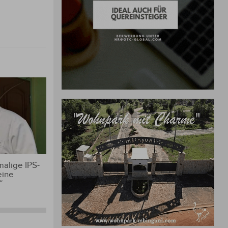
alige IPS-
eine
“