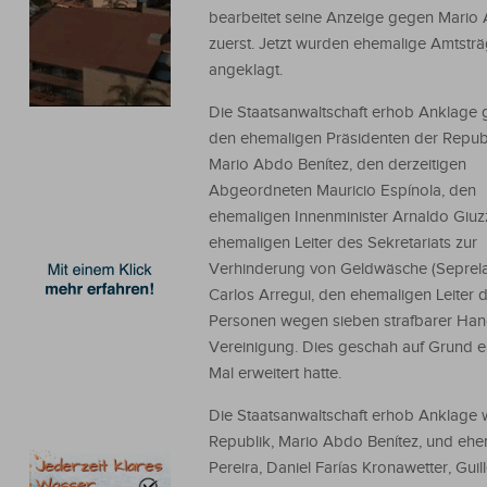
bearbeitet seine Anzeige gegen Mario
zuerst. Jetzt wurden ehemalige Amtsträ
angeklagt.
Die Staatsanwaltschaft erhob Anklage
den ehemaligen Präsidenten der Republ
Mario Abdo Benítez, den derzeitigen
Abgeordneten Mauricio Espínola, den
ehemaligen Innenminister Arnaldo Giuz
ehemaligen Leiter des Sekretariats zur
Verhinderung von Geldwäsche (Seprel
Carlos Arregui, den ehemaligen Leiter
Personen wegen sieben strafbarer Hand
Vereinigung. Dies geschah auf Grund ei
Mal erweitert hatte.
Die Staatsanwaltschaft erhob Anklage
Republik, Mario Abdo Benítez, und ehe
Pereira, Daniel Farías Kronawetter, Gui