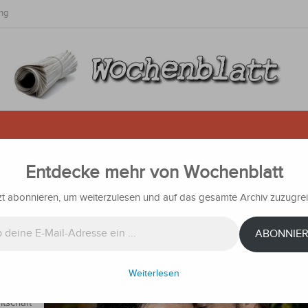
ng
Entdecke mehr von Wochenblatt
e Walze beginnt sich zu bewegen
zt abonnieren, um weiterzulesen und auf das gesamte Archiv zuzugrei
ichten
ABONNIE
es an
n
Weiterlesen
ier
ltschaft