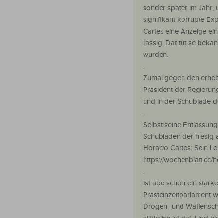
sonder später im Jahr,
signifikant korrupte E
Cartes eine Anzeige einr
rassig. Dat tut se bek
wurden.
.
Zumal gegen den erhebl
Präsident der Regierun
und in der Schublade der
.
Selbst seine Entlassung
Schubladen der hiesig a
Horacio Cartes: Sein L
https://wochenblatt.cc/
.
Ist abe schon ein starke
Prästeinzeitparlament 
Drogen- und Waffenschi