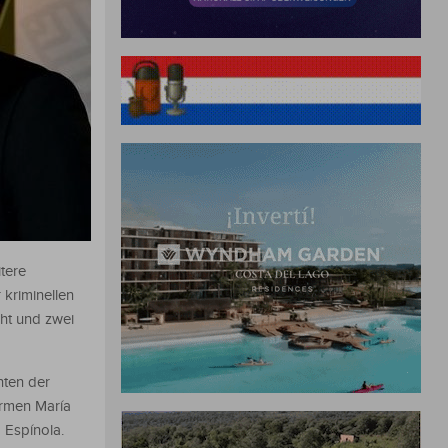
tere
kriminellen
cht und zwei
nten der
armen María
 Espínola.