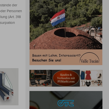
estände der
 oder Personen
lung (Art. 318
Usurpation