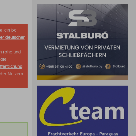
allein bei
her deutscher
n rohe und
 die
ffentlichung
oder Nutzern