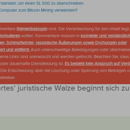
standen, um einen SL 500 zu überschreiben
Computer zum Bitcoin Mining verwenden?
ommentare
themenbezogen
sind. Die Verantwortung für den Inhalt liegt 
formulieren
sollten. Kommentare müssen in
korrekter und verständlic
en, Schimpfwörter, rassistische Äußerungen sowie Drohungen oder
rt und entfernt.
Auch unterschwellige Beleidigungen oder übertriebe
xterne Links sind unerwüscht und werden gelöscht. Beachten Sie, dass
der dauerhafte Dienstleistung ist.
Es besteht kein Anspruch auf Verö
. Die Entscheidung über die Löschung oder Sperrung von Beiträgen 
treiber.
rtes‘ juristische Walze beginnt sich zu