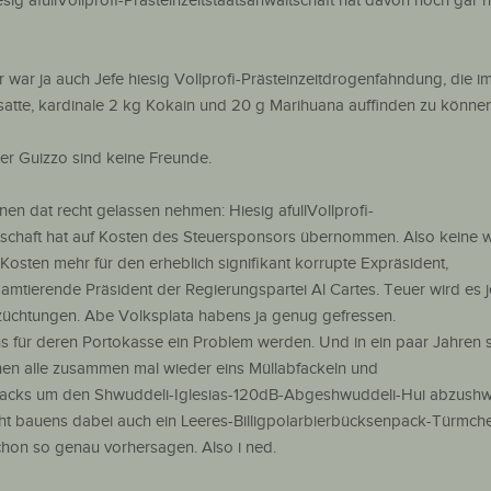
hiesig afullVollprofi-Prästeinzeitstaatsanwaltschaft hat davon noch gar 
 war ja auch Jefe hiesig Vollprofi-Prästeinzeitdrogenfahndung, die i
t, satte, kardinale 2 kg Kokain und 20 g Marihuana auffinden zu könn
er Guizzo sind keine Freunde.
nnen dat recht gelassen nehmen: Hiesig afullVollprofi-
ltschaft hat auf Kosten des Steuersponsors übernommen. Also keine w
lle Kosten mehr für den erheblich signifikant korrupte Expräsident,
tierende Präsident der Regierungspartei Al Cartes. Teuer wird es jet
züchtungen. Abe Volksplata habens ja genug gefressen.
ns für deren Portokasse ein Problem werden. Und in ein paar Jahren s
en alle zusammen mal wieder eins Müllabfackeln und
npacks um den Shwuddeli-Iglesias-120dB-Abgeshwuddeli-Hui abzushw
icht bauens dabei auch ein Leeres-Billigpolarbierbücksenpack-Türmch
chon so genau vorhersagen. Also i ned.