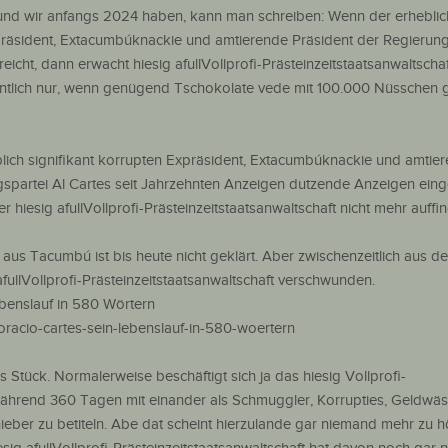
 und wir anfangs 2024 haben, kann man schreiben: Wenn der erheblic
xpräsident, Extacumbúknackie und amtierende Präsident der Regierung
eicht, dann erwacht hiesig afullVollprofi-Prästeinzeitstaatsanwaltscha
anntlich nur, wenn genügend Tschokolate vede mit 100.000 Nüsschen
ich signifikant korrupten Expräsident, Extacumbúknackie und amtie
gspartei Al Cartes seit Jahrzehnten Anzeigen dutzende Anzeigen eing
 hiesig afullVollprofi-Prästeinzeitstaatsanwaltschaft nicht mehr auffi
 aus Tacumbú ist bis heute nicht geklärt. Aber zwischenzeitlich aus d
fullVollprofi-Prästeinzeitstaatsanwaltschaft verschwunden.
ebenslauf in 580 Wörtern
horacio-cartes-sein-lebenslauf-in-580-woertern
s Stück. Normalerweise beschäftigt sich ja das hiesig Vollprofi-
während 360 Tagen mit einander als Schmuggler, Korrupties, Geldwäs
eber zu betiteln. Abe dat scheint hierzulande gar niemand mehr zu h