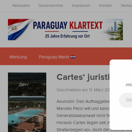
Netiquette
Deutschenliste
Impressum
Kontakt
Werbu
Werbung
Paraguay Markt
Cartes‘ juristisch
Jet
Geschrieben am 11. März 2024
in
Nachr
Gib deine E-Mail-Adresse ein ...
Asunción: Den Auftraggeber des Mord
Marcelo Pecci will und kann der
Generalstaatsanwalt nicht finden. Gege
Horacio Cartes liegen seit zwei Jahren v
Strafanzeigen vor, doch die Staatsanwa