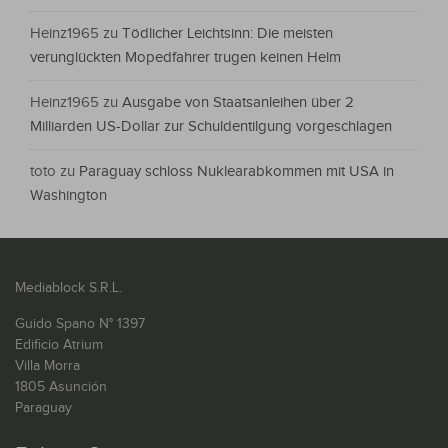
Heinz1965
zu
Tödlicher Leichtsinn: Die meisten
verunglückten Mopedfahrer trugen keinen Helm
Heinz1965
zu
Ausgabe von Staatsanleihen über 2
Milliarden US-Dollar zur Schuldentilgung vorgeschlagen
toto
zu
Paraguay schloss Nuklearabkommen mit USA in
Washington
Mediablock S.R.L.
Guido Spano N° 1397
Edificio Atrium
Villa Morra
1805 Asunción
Paraguay