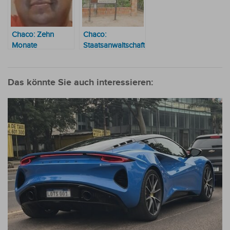
Chaco: Zehn
Chaco:
Monate
Staatsanwaltschaft
Ungewissheit
beschuldigt
haben ein Ende
Richter wegen
sexueller
Das könnte Sie auch interessieren:
Belästigung