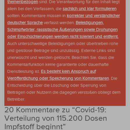
themenbezogen
sind. Die Verantwortung für den Inhalt liegt
allein bei den Verfassern, die
sachlich und klar formulieren
sollten. Kommentare müssen in
korrekter und verständlicher
deutscher Sprache
verfasst werden.
Beleidigungen,
Schimpfwörter, rassistische Äußerungen sowie Drohungen
oder Einschüchterungen werden nicht toleriert und entfernt.
Auch unterschwellige Beleidigungen oder übertrieben rohe
und geistlose Beiträge sind unzulässig. Externe Links sind
unerwüscht und werden gelöscht. Beachten Sie, dass die
Kommentarfunktion keine garantierte oder dauerhafte
Dienstleistung ist.
Es besteht kein Anspruch auf
Veröffentlichung oder Speicherung von Kommentaren
. Die
Entscheidung über die Löschung oder Sperrung von
Beiträgen oder Nutzern die dagegen verstoßen obliegt dem
Betreiber.
20 Kommentare zu “
Covid-19:
Verteilung von 115.200 Dosen
Impfstoff beginnt
”