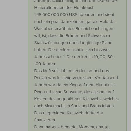
außergerichtlich einigen und den Opfern der
Hinterbliebenen des Holokaust
1.45.000.000.000 US$ spenden und steht
nach ein paar Jahrzehnten gar als Held da.
Was oben erwähntes Beispiel euch sagen
will, ist, dass die Brüder und Schwestern
Staatszüchtungen eben langfristige Pläne
haben. Die denken nicht in „ein bis zwei
Jahresschritten“. Die denken in 10, 20, 50,
100 Jahren.
Das läuft seit Jahrausenden so und das
Prinzip wurde stetig verbessert: Vor tausend
Jahren war da ein King auf dem Hüüüüüsli-
Ring und seine Substitute, die allesamt auf
Kosten des ungebildeten Kleinviehs, welches
auch Mist macht, in Saus und Braus lebten.
Das ungebildete Kleinvieh durfte dat
finanzieren.
Dann habens bemerkt, Moment, aha, ja,