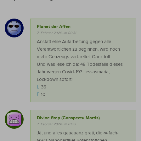
Planet der Affen
7. Februar 2024 um 00:31
Anstatt eine Aufarbeitung gegen alle
Verantwortlichen zu beginnen, wird noch
mehr Genzeugs verbreitet. Ganz toll.
Und was lese ich da: 48 Todesfälle dieses
Jahr wegen Covid-19? Jessasmaria,
Lockdown sofort!
36
10
Divine Step (Conspectu Mortis)
7. Februar 2024 um 01:33
Jä, und alles gaaaaanz grati, die ∞-fach-
GVO-Nanopartikel-Botenstöffchen-