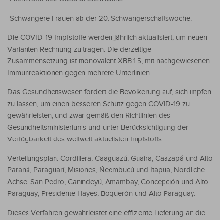
-Schwangere Frauen ab der 20. Schwangerschaftswoche.
Die COVID-19-Impfstoffe werden jährlich aktualisiert, um neuen
Varianten Rechnung zu tragen. Die derzeitige
Zusammensetzung ist monovalent XBB.1.5, mit nachgewiesenen
Immunreaktionen gegen mehrere Unterlinien.
Das Gesundheitswesen fordert die Bevölkerung auf, sich impfen
zu lassen, um einen besseren Schutz gegen COVID-19 zu
gewährleisten, und zwar gemäß den Richtlinien des
Gesundheitsministeriums und unter Berücksichtigung der
Verfügbarkeit des weltweit aktuellsten Impfstoffs.
Verteilungsplan: Cordillera, Caaguazú, Guaira, Caazapá und Alto
Paraná, Paraguarí, Misiones, Ñeembucú und Itapúa, Nördliche
Achse: San Pedro, Canindeyú, Amambay, Concepción und Alto
Paraguay, Presidente Hayes, Boquerón und Alto Paraguay.
Dieses Verfahren gewährleistet eine effiziente Lieferung an die