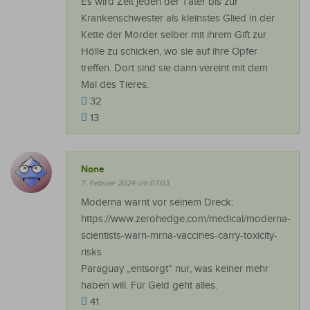
Es wird Zeit jeden der Täter bis zur
Krankenschwester als kleinstes Glied in der
Kette der Mörder selber mit ihrem Gift zur
Hölle zu schicken, wo sie auf ihre Opfer
treffen. Dort sind sie dann vereint mit dem
Mal des Tieres.
32
13
None
7. Februar 2024 um 07:03
Moderna warnt vor seinem Dreck:
https://www.zerohedge.com/medical/moderna-
scientists-warn-mrna-vaccines-carry-toxicity-
risks
Paraguay „entsorgt“ nur, was keiner mehr
haben will. Für Geld geht alles.
41