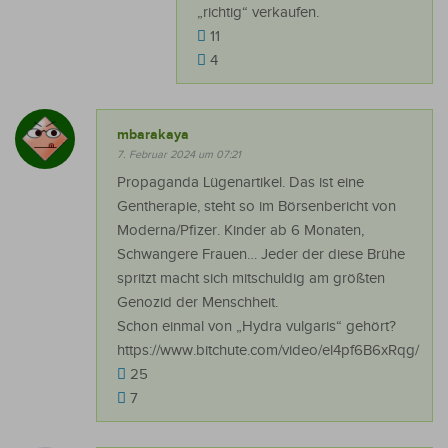
„richtig“ verkaufen.
11
4
mbarakaya
7. Februar 2024 um 07:21
Propaganda Lügenartikel. Das ist eine
Gentherapie, steht so im Börsenbericht von
Moderna/Pfizer. Kinder ab 6 Monaten,
Schwangere Frauen… Jeder der diese Brühe
spritzt macht sich mitschuldig am größten
Genozid der Menschheit.
Schon einmal von „Hydra vulgaris“ gehört?
https://www.bitchute.com/video/el4pf6B6xRqg/
25
7