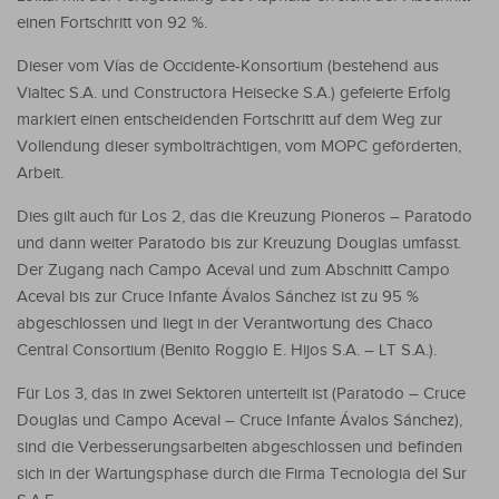
einen Fortschritt von 92 %.
Dieser vom Vías de Occidente-Konsortium (bestehend aus
Vialtec S.A. und Constructora Heisecke S.A.) gefeierte Erfolg
markiert einen entscheidenden Fortschritt auf dem Weg zur
Vollendung dieser symbolträchtigen, vom MOPC geförderten,
Arbeit.
Dies gilt auch für Los 2, das die Kreuzung Pioneros – Paratodo
und dann weiter Paratodo bis zur Kreuzung Douglas umfasst.
Der Zugang nach Campo Aceval und zum Abschnitt Campo
Aceval bis zur Cruce Infante Ávalos Sánchez ist zu 95 %
abgeschlossen und liegt in der Verantwortung des Chaco
Central Consortium (Benito Roggio E. Hijos S.A. – LT S.A.).
Für Los 3, das in zwei Sektoren unterteilt ist (Paratodo – Cruce
Douglas und Campo Aceval – Cruce Infante Ávalos Sánchez),
sind die Verbesserungsarbeiten abgeschlossen und befinden
sich in der Wartungsphase durch die Firma Tecnologia del Sur