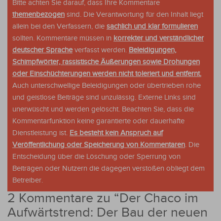
Bitte achten Sie darauf, dass Ihre Kommentare
themenbezogen
sind. Die Verantwortung für den Inhalt liegt
allein bei den Verfassern, die
sachlich und klar formulieren
sollten. Kommentare müssen in
korrekter und verständlicher
deutscher Sprache
verfasst werden.
Beleidigungen,
Schimpfwörter, rassistische Äußerungen sowie Drohungen
oder Einschüchterungen werden nicht toleriert und entfernt.
Auch unterschwellige Beleidigungen oder übertrieben rohe
und geistlose Beiträge sind unzulässig. Externe Links sind
unerwüscht und werden gelöscht. Beachten Sie, dass die
Kommentarfunktion keine garantierte oder dauerhafte
Dienstleistung ist.
Es besteht kein Anspruch auf
Veröffentlichung oder Speicherung von Kommentaren
. Die
Entscheidung über die Löschung oder Sperrung von
Beiträgen oder Nutzern die dagegen verstoßen obliegt dem
Betreiber.
2 Kommentare zu “
Der Chaco im
Aufwärtstrend: Der Bau der neuen