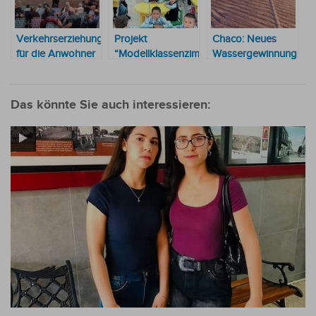
Verkehrserziehung
Projekt
Chaco: Neues
für die Anwohner
“Modellklassenzimmer“
Wassergewinnungspro
im Bereich der
im Chaco schreitet
kommt voran
Milchstraße
voran
Das könnte Sie auch interessieren: