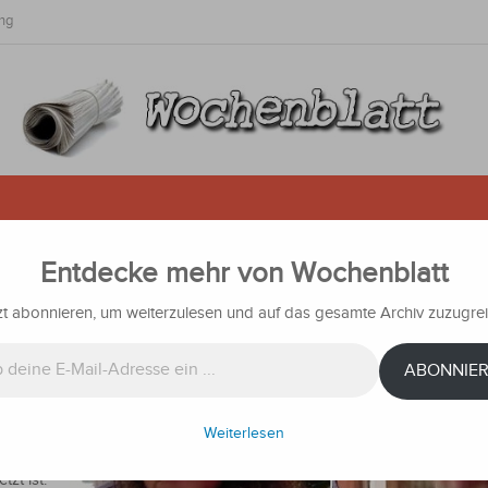
ng
Entdecke mehr von Wochenblatt
 überfallen und schwer misshand
zt abonnieren, um weiterzulesen und auf das gesamte Archiv zuzugrei
hrichten
ABONNIE
rde
tsache
Weiterlesen
fgrund
zt ist.