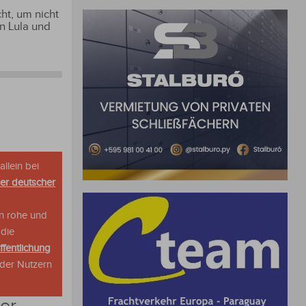
ht, um nicht
n Lula und
allein bei
her deutscher
n rohe und
 die
ffentlichung
oder Nutzern
er