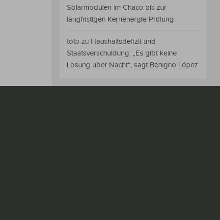
Solarmodulen im Chaco bis zur
langfristigen Kernenergie-Prüfung
toto
zu
Haushaltsdefizit und
Staatsverschuldung: „Es gibt keine
Lösung über Nacht“, sagt Benigno López