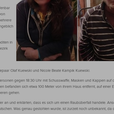
fenbar
 von
mehrere
ngeblich
diten in
ezirk
hepaar Olaf Kuewski und Nicole Beate Kampik Kuewski.
 Personen gegen 18:30 Uhr mit Schusswaffe, Masken und Kappen auf 
n befanden sich etwa 100 Meter von ihrem Haus entfernt, auf einer 
ieren gehen.
er an und erklärten, dass es sich um einen Raubüberfall handele. An
utschen. Was genau gestohlen wurde, ist zurzeit noch unbekannt, da 