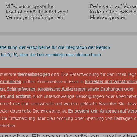
VIP-Justizangestellte:
Peña setzt auf Vorsic
Kontrollbehörde leitet zwei
in den Krieg zwische
Vermögensprüfungen ein
Milei zu geraten
Bedeutung der Gaspipeline für die Integration der Region
 Juli 0,1 %, aber die Lebensmittelpreise bleiben hoch
ommentare
themenbezogen
sind. Die Verantwortung für den Inhalt liegt 
formulieren
sollten. Kommentare müssen in
korrekter und verständlic
en, Schimpfwörter, rassistische Äußerungen sowie Drohungen oder
rt und entfernt.
Auch unterschwellige Beleidigungen oder übertriebe
xterne Links sind unerwüscht und werden gelöscht. Beachten Sie, dass
der dauerhafte Dienstleistung ist.
Es besteht kein Anspruch auf Verö
. Die Entscheidung über die Löschung oder Sperrung von Beiträgen 
treiber.
utsches Ehepaar überfallen und schw