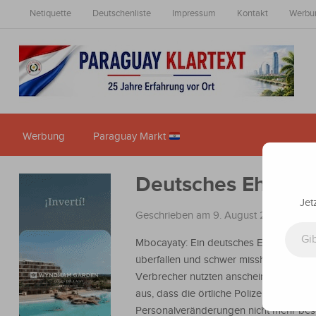
Netiquette
Deutschenliste
Impressum
Kontakt
Werbu
Werbung
Paraguay Markt
Deutsches Ehepaar
Jet
Geschrieben am 9. August 2024
in
Nac
Gib deine E-Mail-Adresse ein ...
Mbocayaty: Ein deutsches Ehepaar wu
überfallen und schwer misshandelt. Die
Verbrecher nutzten anscheinend die Ta
aus, dass die örtliche Polizeistation au
Personalveränderungen nicht mehr beset