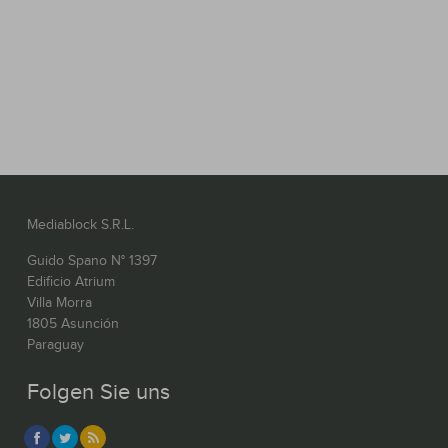
Mediablock S.R.L.
Guido Spano N° 1397
Edificio Atrium
Villa Morra
1805 Asunción
Paraguay
Folgen Sie uns