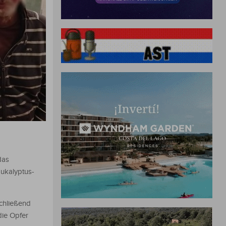
das
Eukalyptus-
schließend
die Opfer