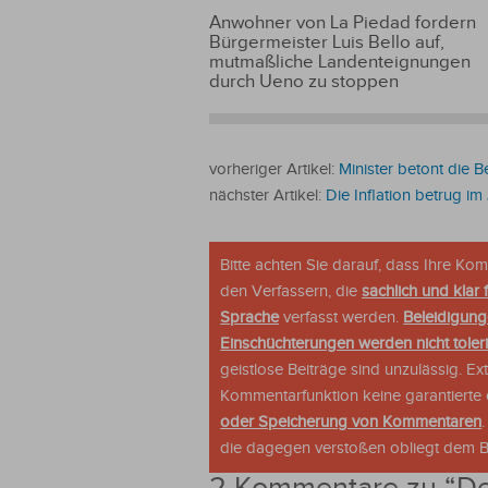
Anwohner von La Piedad fordern
Bürgermeister Luis Bello auf,
mutmaßliche Landenteignungen
durch Ueno zu stoppen
vorheriger Artikel:
Minister betont die 
nächster Artikel:
Die Inflation betrug im
Bitte achten Sie darauf, dass Ihre K
den Verfassern, die
sachlich und klar 
Sprache
verfasst werden.
Beleidigung
Einschüchterungen werden nicht tolerie
geistlose Beiträge sind unzulässig. E
Kommentarfunktion keine garantierte o
oder Speicherung von Kommentaren
die dagegen verstoßen obliegt dem Be
2 Kommentare zu “
De