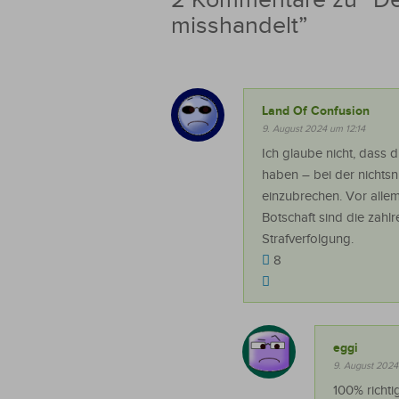
misshandelt
”
Land Of Confusion
9. August 2024 um 12:14
Ich glaube nicht, dass 
haben – bei der nichtsnu
einzubrechen. Vor allem
Botschaft sind die zah
Strafverfolgung.
8
eggi
9. August 2024
100% richtig