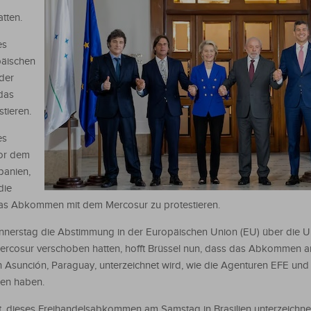
tten.
es
päischen
der
das
tieren.
es
vor dem
panien,
die
as Abkommen mit dem Mercosur zu protestieren.
nnerstag die Abstimmung in der Europäischen Union (EU) über die U
rcosur verschoben hatten, hofft Brüssel nun, dass das Abkommen 
Asunción, Paraguay, unterzeichnet wird, wie die Agenturen EFE und
ren haben.
ft, dieses Freihandelsabkommen am Samstag in Brasilien unterzeichn