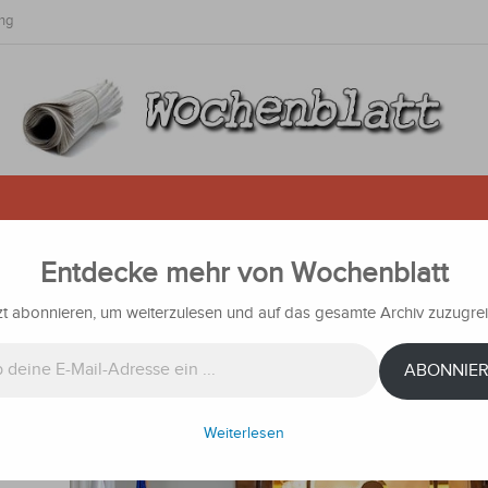
ng
Entdecke mehr von Wochenblatt
nion will Freihandelsabkommen 
2. Januar in Paraguay unterzeich
zt abonnieren, um weiterzulesen und auf das gesamte Archiv zuzugrei
n
Nachrichten
ABONNIE
htigt,
Weiterlesen
sur am
,