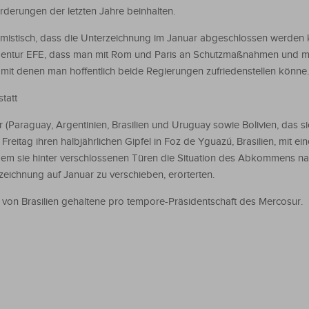
rderungen der letzten Jahre beinhalten.
timistisch, dass die Unterzeichnung im Januar abgeschlossen werden
gentur EFE, dass man mit Rom und Paris an Schutzmaßnahmen und m
 mit denen man hoffentlich beide Regierungen zufriedenstellen könne.
tatt
(Paraguay, Argentinien, Brasilien und Uruguay sowie Bolivien, das si
reitag ihren halbjährlichen Gipfel in Foz de Yguazú, Brasilien, mit ei
 dem sie hinter verschlossenen Türen die Situation des Abkommens n
eichnung auf Januar zu verschieben, erörterten.
von Brasilien gehaltene pro tempore-Präsidentschaft des Mercosur.