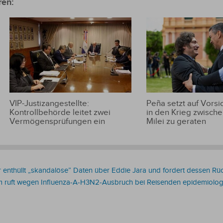
ren:
nordischen
ab
Ländern
unterzeichnet hat?
VIP-Justizangestellte:
Peña setzt auf Vorsic
Kontrollbehörde leitet zwei
in den Krieg zwische
Vermögensprüfungen ein
Milei zu geraten
enthüllt „skandalöse” Daten über Eddie Jara und fordert dessen Rück
m ruft wegen Influenza-A-H3N2-Ausbruch bei Reisenden epidemiolog