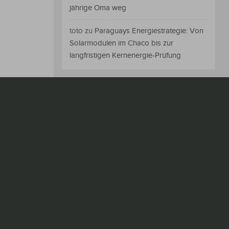
jährige Oma weg
toto
zu
Paraguays Energiestrategie: Von
Solarmodulen im Chaco bis zur
langfristigen Kernenergie-Prüfung