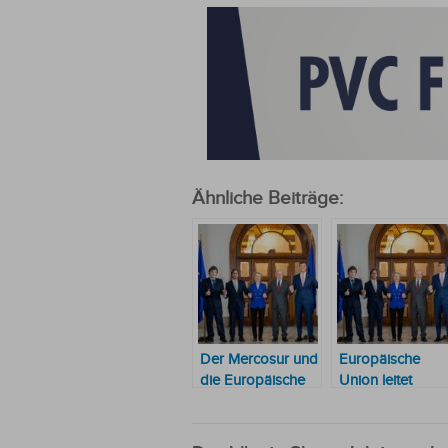
Ähnliche Beiträge:
Der Mercosur und
Europäische
die Europäische
Union leitet
Union nutzten die
Ratifizierung des
Krise in Frankreich
Abkommens mit
und
dem Mercosur e