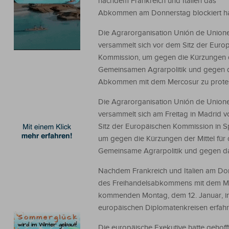
nachdem Frankreich und Italien das
Abkommen am Donnerstag blockiert ha
Die Agrarorganisation Unión de Union
versammelt sich vor dem Sitz der Euro
Kommission, um gegen die Kürzungen 
Gemeinsamen Agrarpolitik und gegen 
Abkommen mit dem Mercosur zu protes
Die Agrarorganisation Unión de Union
versammelt sich am Freitag in Madrid 
Sitz der Europäischen Kommission in S
um gegen die Kürzungen der Mittel für 
Gemeinsame Agrarpolitik und gegen d
Nachdem Frankreich und Italien am Do
des Freihandelsabkommens mit dem Me
kommenden Montag, dem 12. Januar, in 
europäischen Diplomatenkreisen erfah
Die europäische Exekutive hatte gehof