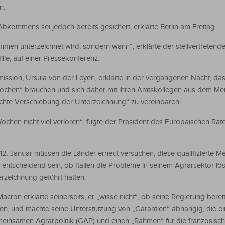
n.
ommens sei jedoch bereits gesichert, erklärte Berlin am Freitag.
mmen unterzeichnet wird, sondern wann“, erklärte der stellvertretend
le, auf einer Pressekonferenz.
ssion, Ursula von der Leyen, erklärte in der vergangenen Nacht, das
ochen“ brauchen und sich daher mit ihren Amtskollegen aus dem Mer
ichte Verschiebung der Unterzeichnung“ zu vereinbaren.
ochen nicht viel verloren“, fügte der Präsident des Europäischen Rat
. Januar müssen die Länder erneut versuchen, diese qualifizierte Me
ntscheidend sein, ob Italien die Probleme in seinem Agrarsektor löst
rzeichnung geführt hatten.
ron erklärte seinerseits, er „wisse nicht“, ob seine Regierung bereit 
en, und machte seine Unterstützung von „Garantien“ abhängig, die e
meinsamen Agrarpolitik (GAP) und einen „Rahmen“ für die französisc