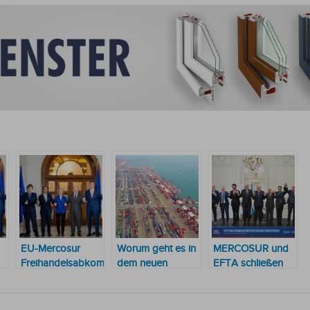
EU-Mercosur
Worum geht es in
MERCOSUR und
Freihandelsabkommen
dem neuen
EFTA schließen
wird 95% der
Freihandelsabkommen,
Verhandlungen
Exporte
das der Mercosur
über
in
begünstigen
mit vier
Freihandelsabkomm