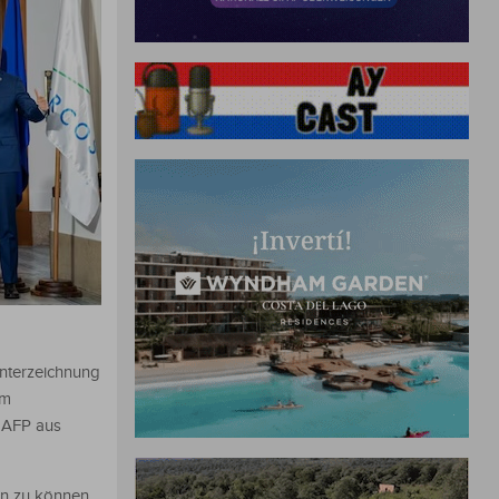
nterzeichnung
am
 AFP aus
en zu können,