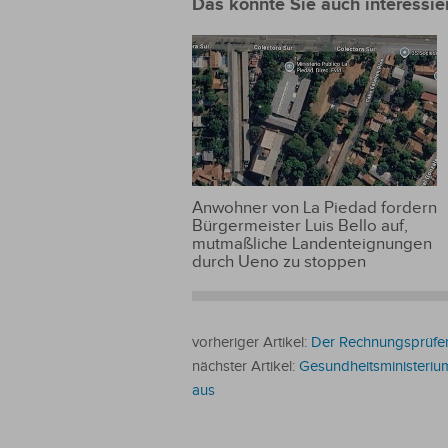
Das könnte Sie auch interessie
unterzeichneten
das
Freihandelsabkommen
Anwohner von La Piedad fordern
Bürgermeister Luis Bello auf,
mutmaßliche Landenteignungen
durch Ueno zu stoppen
vorheriger Artikel:
Der Rechnungsprüfer 
nächster Artikel:
Gesundheitsministeriu
aus