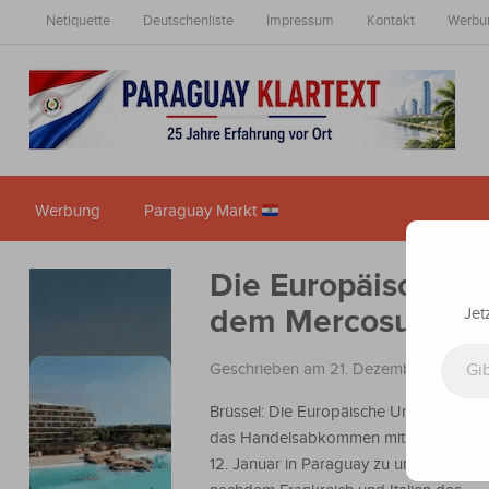
Netiquette
Deutschenliste
Impressum
Kontakt
Werbu
Werbung
Paraguay Markt
Die Europäische U
dem Mercosur am 1
Jet
Gib deine E-Mail-Adresse ein ...
Geschrieben am 21. Dezember 2025
i
Brüssel: Die Europäische Union beabsic
das Handelsabkommen mit dem Merco
12. Januar in Paraguay zu unterzeichnen