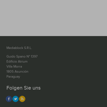
Mediablock S.R.L.
Guido Spano N° 1397
Edificio Atrium
Villa Morra
1805 Asunción
Paraguay
Folgen Sie uns