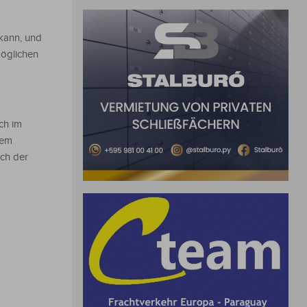
 kann, und
öglichen
ch im
nem
ach der