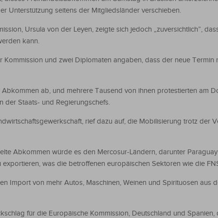
r Unterstützung seitens der Mitgliedsländer verschieben.
sion, Ursula von der Leyen, zeigte sich jedoch „zuversichtlich”, das
erden kann.
der Kommission und zwei Diplomaten angaben, dass der neue Termin n
s Abkommen ab, und mehrere Tausend von ihnen protestierten am Do
fen der Staats- und Regierungschefs.
dwirtschaftsgewerkschaft, rief dazu auf, die Mobilisierung trotz der 
ndelte Abkommen würde es den Mercosur-Ländern, darunter Paraguay,
u exportieren, was die betroffenen europäischen Sektoren wie die FNS
n Import von mehr Autos, Maschinen, Weinen und Spirituosen aus 
ckschlag für die Europäische Kommission, Deutschland und Spanien, d