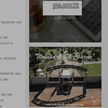
e Sprecher der
s die
cosur in
es, António
hrheit für das
, die
sei, die
ine
he