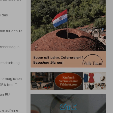
s das
un für den 12.
nnerstag in
Verschiebung
 ermöglichen,
EA betrifft.
den EU-
ie auf eine