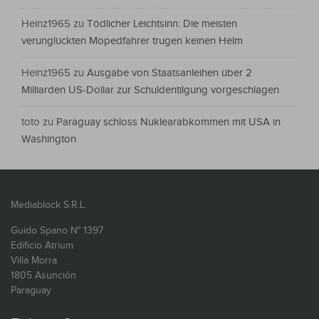
Heinz1965
zu
Tödlicher Leichtsinn: Die meisten
verunglückten Mopedfahrer trugen keinen Helm
Heinz1965
zu
Ausgabe von Staatsanleihen über 2
Milliarden US-Dollar zur Schuldentilgung vorgeschlagen
toto
zu
Paraguay schloss Nuklearabkommen mit USA in
Washington
Mediablock S.R.L.
Guido Spano N° 1397
Edificio Atrium
Villa Morra
1805 Asunción
Paraguay