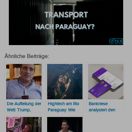
Ähnliche Beiträge:
Die Aufteilung der
Hightech am Rio
Bankriese
Welt: Trump,
Paraguay: Wie
analysiert den
Venezuela und
Drohnen einen
paraguayischen
die Entstehung
150 Jahre alten
Markt
einer neuen
Vertrag klären