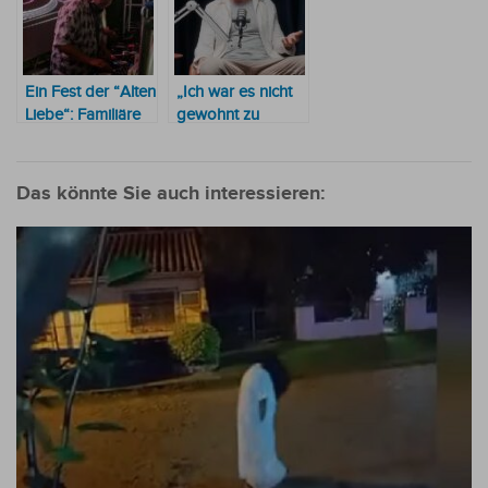
Weltordnung
Ein Fest der “Alten
„Ich war es nicht
Liebe“: Familiäre
gewohnt zu
Gastfreundschaft
scheitern und
und Radio-Ikone
dann ging ich 100
Mario Ferreiro
% all in mit
Das könnte Sie auch interessieren:
sorgen für Super-
Paraguay“
Stimmung