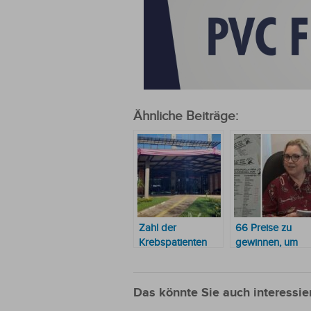
Ähnliche Beiträge:
Zahl der
66 Preise zu
Krebspatienten
gewinnen, um
steigt im Süden
Krebspatienten 
des Landes
unterstützen
deutlich an
Das könnte Sie auch interessie