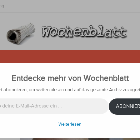
ng
Entdecke mehr von Wochenblatt
spatienten im Süden des Landes
erregende Realität
zt abonnieren, um weiterzulesen und auf das gesamte Archiv zuzugrei
n
Nachrichten
ABONNIE
Weiterlesen
n,