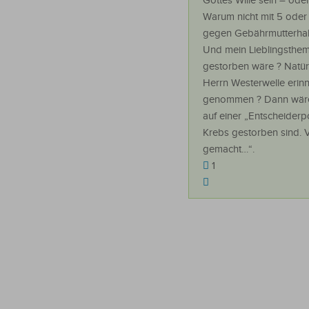
Gottes Wille sein – ode
Warum nicht mit 5 oder
gegen Gebährmutterhals
Und mein Lieblingsthema
gestorben wäre ? Natürli
Herrn Westerwelle erinn
genommen ? Dann wäre d
auf einer „Entscheiderpo
Krebs gestorben sind. Vi
gemacht…“.
1