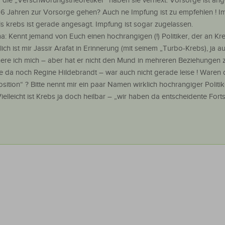
r die „Verschwörungstheoretiker“ haben sie verhext. Vorsorge ist ang
 6 Jahren zur Vorsorge gehen? Auch ne Impfung ist zu empfehlen ! I
 krebs ist gerade angesagt. Impfung ist sogar zugelassen.
: Kennt jemand von Euch einen hochrangigen (!) Politiker, der an Kr
ch ist mir Jassir Arafat in Erinnerung (mit seinem „Turbo-Krebs), ja a
ere ich mich – aber hat er nicht den Mund in mehreren Beziehungen z
a noch Regine Hildebrandt – war auch nicht gerade leise ! Waren di
sition“ ? Bitte nennt mir ein paar Namen wirklich hochrangiger Politik
elleicht ist Krebs ja doch heilbar – „wir haben da entscheidente Forts