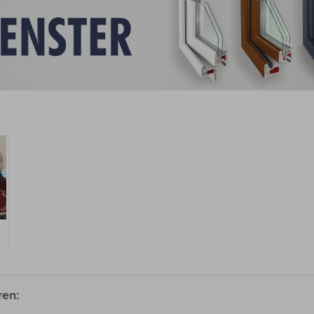
zu
ren: