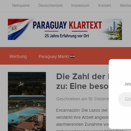
Netiquette
Deutschenliste
Impressum
Kontakt
Werbu
Werbung
Paraguay Markt
Die Zahl der Kreb
zu: Eine besorgnis
Jet
Gib deine E-Mail-Adresse ein ...
Geschrieben am 18. Dezember 2024
i
Encarnación: Die Lazos del Sur-Stiftung
verstärkt ihre Arbeit angesichts der
alarmierenden Zunahme von Krebsfälle