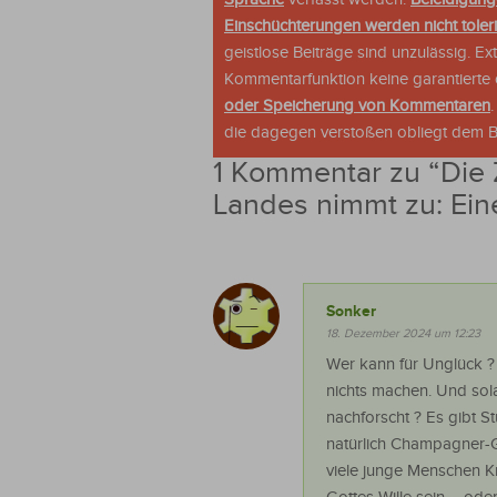
Einschüchterungen werden nicht tolerie
geistlose Beiträge sind unzulässig. E
Kommentarfunktion keine garantierte o
oder Speicherung von Kommentaren
die dagegen verstoßen obliegt dem Be
1 Kommentar zu “
Die 
Landes nimmt zu: Ein
Sonker
18. Dezember 2024 um 12:23
Wer kann für Unglück 
nichts machen. Und sola
nachforscht ? Es gibt S
natürlich Champagner-
viele junge Menschen K