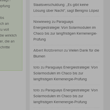
esagt !
Staatsverschuldung: „Es gibt keine
mpfung
Lösung über Nacht“, sagt Benigno López
ebs
Nixwieweg
zu
Paraguays
uch an
Energiestrategie: Von Solarmodulen im
u voll
Chaco bis zur langfristigen Kernenergie-
e wirklich
Prüfung
er, die an
chritte
Albert Rotzbremsn
zu
Vielen Dank für die
Blumen
toto
zu
Paraguays Energiestrategie: Von
Solarmodulen im Chaco bis zur
langfristigen Kernenergie-Prüfung
toto
zu
Paraguays Energiestrategie: Von
Solarmodulen im Chaco bis zur
langfristigen Kernenergie-Prüfung