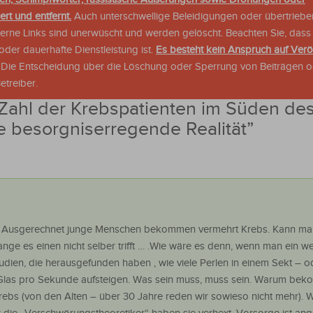
rt und entfernt.
Auch unterschwellige Beleidigungen oder übertriebe
xterne Links sind unerwüscht und werden gelöscht. Beachten Sie, dass
der dauerhafte Dienstleistung ist.
Es besteht kein Anspruch auf Verö
. Die Entscheidung über die Löschung oder Sperrung von Beiträgen 
treiber.
Zahl der Krebspatienten im Süden de
e besorgniserregende Realität
”
? Ausgerechnet junge Menschen bekommen vermehrt Krebs. Kann ma
nge es einen nicht selber trifft … .Wie wäre es denn, wenn man ein w
tudien, die herausgefunden haben , wie viele Perlen in einem Sekt – o
Glas pro Sekunde aufsteigen. Was sein muss, muss sein. Warum be
rebs (von den Alten – über 30 Jahre reden wir sowieso nicht mehr). 