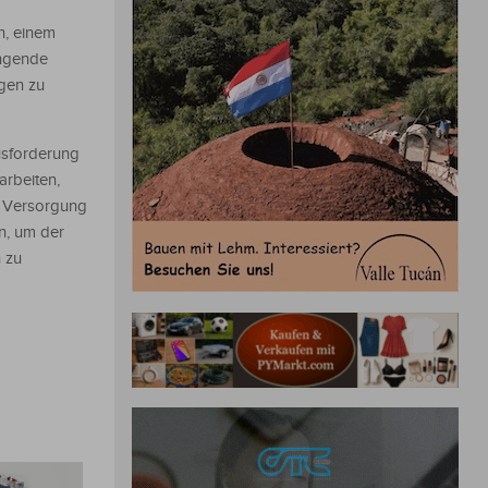
n, einem
ingende
gen zu
usforderung
arbeiten,
e Versorgung
n, um der
 zu