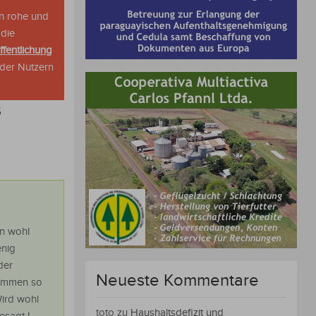
n rohe und
 die
ffentlichung
oder Nutzern
s
n wohl
enig
der
Neueste Kommentare
kommen so
Wird wohl
toto
zu
Haushaltsdefizit und