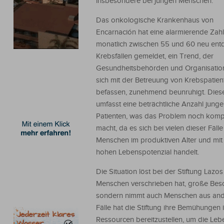
insbesondere bei jungen Menschen.
Das onkologische Krankenhaus von
Encarnación hat eine alarmierende Zah
monatlich zwischen 55 und 60 neu ent
Krebsfällen gemeldet, ein Trend, der
Gesundheitsbehörden und Organisation
sich mit der Betreuung von Krebspatien
befassen, zunehmend beunruhigt. Dies
umfasst eine beträchtliche Anzahl junge
Patienten, was das Problem noch komp
macht, da es sich bei vielen dieser Fäll
Menschen im produktiven Alter und mit
hohen Lebenspotenzial handelt.
Die Situation löst bei der Stiftung Laz
Menschen verschrieben hat, große Besor
sondern nimmt auch Menschen aus ande
Fälle hat die Stiftung ihre Bemühungen
Ressourcen bereitzustellen, um die Lebe