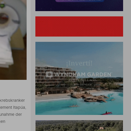
g krebskranker
tement Itapúa,
Zunahme der
gen