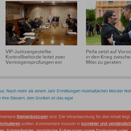
VIP-Justizangestellte:
Peña setzt auf Vorsic
Kontrollbehörde leitet zwei
in den Krieg zwische
Vermögensprüfungen ein
Milei zu geraten
us: Nach mehr als einem Jahr Ermittlungen mutmaßlichen Mörder f
v ihre Steuern, den Großen ist das egal
ommentare
themenbezogen
sind. Die Verantwortung für den Inhalt liegt 
formulieren
sollten. Kommentare müssen in
korrekter und verständlic
en, Schimpfwörter, rassistische Äußerungen sowie Drohungen oder