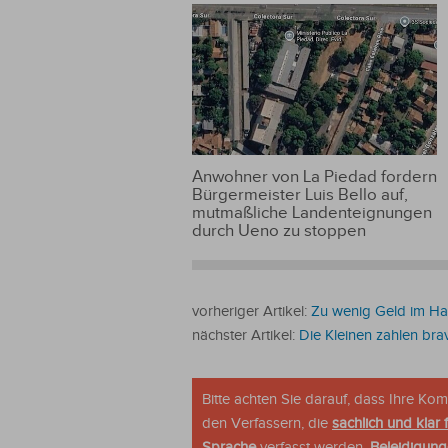
Anwohner von La Piedad fordern
Bürgermeister Luis Bello auf,
mutmaßliche Landenteignungen
durch Ueno zu stoppen
vorheriger Artikel:
Zu wenig Geld im Ha
nächster Artikel:
Die Kleinen zahlen bra
Bitte achten Sie darauf, dass Ihre K
den Verfassern, die
sachlich und klar 
Sprache
verfasst werden.
Beleidigung