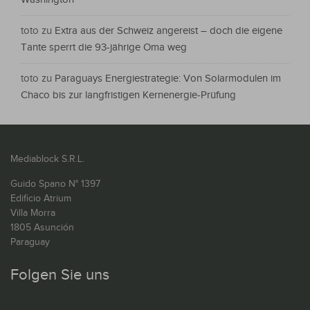
toto
zu
Extra aus der Schweiz angereist – doch die eigene
Tante sperrt die 93-jährige Oma weg
toto
zu
Paraguays Energiestrategie: Von Solarmodulen im
Chaco bis zur langfristigen Kernenergie-Prüfung
Mediablock S.R.L.
Guido Spano N° 1397
Edificio Atrium
Villa Morra
1805 Asunción
Paraguay
Folgen Sie uns