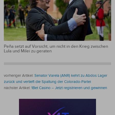
Peña setzt auf Vorsicht, um nicht in den Krieg zwischen
Lula und Milei zu geraten
vorheriger Artikel:
Senator Varela (ANR) kehrt zu Abdos Lager
zurück und vertieft die Spaltung der Colorado-Partei
nächster Artikel:
1Bet Casino – Jetzt registrieren und gewinnen