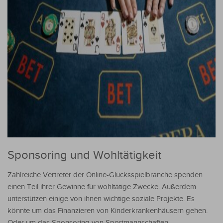
Sponsoring und Wohltätigkeit
Zahlreiche Vertreter der Online-Glücksspielbranche spenden
einen Teil ihrer Gewinne für wohltätige Zwecke. Außerdem
unterstützen einige von ihnen wichtige soziale Projekte. Es
könnte um das Finanzieren von Kinderkrankenhäusern gehen.
Oder um das Sponsoring von Sportmannschaften.