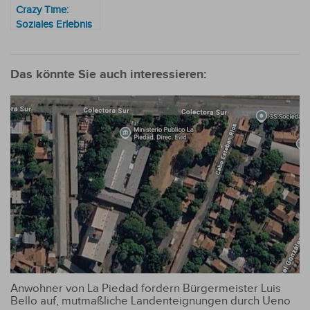
Crazy Time:
Soziales Erlebnis
mit Mehrspieler-
Elementen
Das könnte Sie auch interessieren:
Anwohner von La Piedad fordern Bürgermeister Luis
Bello auf, mutmaßliche Landenteignungen durch Ueno