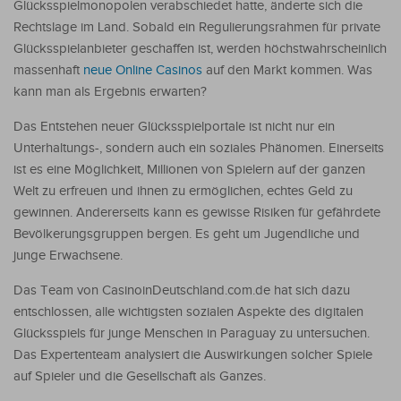
Glücksspielmonopolen verabschiedet hatte, änderte sich die
Rechtslage im Land. Sobald ein Regulierungsrahmen für private
Glücksspielanbieter geschaffen ist, werden höchstwahrscheinlich
massenhaft
neue Online Casinos
auf den Markt kommen. Was
kann man als Ergebnis erwarten?
Das Entstehen neuer Glücksspielportale ist nicht nur ein
Unterhaltungs-, sondern auch ein soziales Phänomen. Einerseits
ist es eine Möglichkeit, Millionen von Spielern auf der ganzen
Welt zu erfreuen und ihnen zu ermöglichen, echtes Geld zu
gewinnen. Andererseits kann es gewisse Risiken für gefährdete
Bevölkerungsgruppen bergen. Es geht um Jugendliche und
junge Erwachsene.
Das Team von CasinoinDeutschland.com.de hat sich dazu
entschlossen, alle wichtigsten sozialen Aspekte des digitalen
Glücksspiels für junge Menschen in Paraguay zu untersuchen.
Das Expertenteam analysiert die Auswirkungen solcher Spiele
auf Spieler und die Gesellschaft als Ganzes.