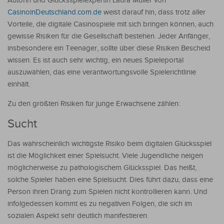
Autorin und Glücksspielexpertin Laura Müller von
CasinoinDeutschland.com.de
weist darauf hin, dass trotz aller
Vorteile, die digitale Casinospiele mit sich bringen können, auch
gewisse Risiken für die Gesellschaft bestehen. Jeder Anfänger,
insbesondere ein Teenager, sollte über diese Risiken Bescheid
wissen. Es ist auch sehr wichtig, ein neues Spieleportal
auszuwählen, das eine verantwortungsvolle Spielerichtlinie
einhält.
Zu den größten Risiken für junge Erwachsene zählen:
Sucht
Das wahrscheinlich wichtigste Risiko beim digitalen Glücksspiel
ist die Möglichkeit einer Spielsucht. Viele Jugendliche neigen
möglicherweise zu pathologischem Glücksspiel. Das heißt,
solche Spieler haben eine Spielsucht. Dies führt dazu, dass eine
Person ihren Drang zum Spielen nicht kontrollieren kann. Und
infolgedessen kommt es zu negativen Folgen, die sich im
sozialen Aspekt sehr deutlich manifestieren.