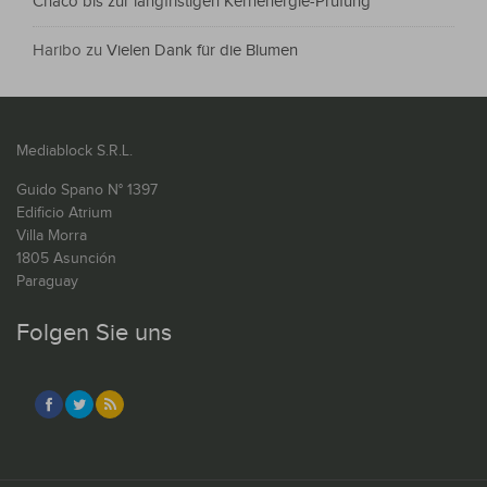
Chaco bis zur langfristigen Kernenergie-Prüfung
Haribo
zu
Vielen Dank für die Blumen
Mediablock S.R.L.
Guido Spano N° 1397
Edificio Atrium
Villa Morra
1805 Asunción
Paraguay
Folgen Sie uns