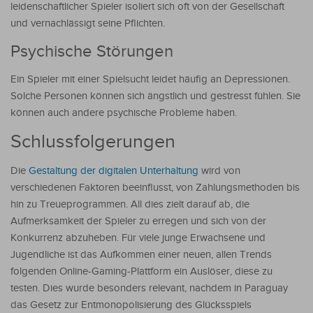
leidenschaftlicher Spieler isoliert sich oft von der Gesellschaft
und vernachlässigt seine Pflichten.
Psychische Störungen
Ein Spieler mit einer Spielsucht leidet häufig an Depressionen.
Solche Personen können sich ängstlich und gestresst fühlen. Sie
können auch andere psychische Probleme haben.
Schlussfolgerungen
Die
Gestaltung der digitalen Unterhaltung
wird von
verschiedenen Faktoren beeinflusst, von Zahlungsmethoden bis
hin zu Treueprogrammen. All dies zielt darauf ab, die
Aufmerksamkeit der Spieler zu erregen und sich von der
Konkurrenz abzuheben. Für viele junge Erwachsene und
Jugendliche ist das Aufkommen einer neuen, allen Trends
folgenden Online-Gaming-Plattform ein Auslöser, diese zu
testen. Dies wurde besonders relevant, nachdem in Paraguay
das Gesetz zur Entmonopolisierung des Glücksspiels