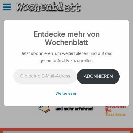
Entdecke mehr von
Wochenblatt
Jetzt abonnieren, um weiterzulesen und auf das
gesamte Archiv zuzugreifen.
Gib deine E-Mail-Adresse ein ...
ABONNIEREN
Weiterlesen