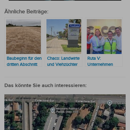
Ähnliche Beiträge:
Baubeginn für den
Chaco: Landwirte
Ruta V:
dritten Abschnitt
und Viehzüchter
Unternehmen
des
fordern Asphalt
konkurrieren um
Biozeanischen
zwischen Pozo
den Bau der
Korridors
Hondo und
ersten
Das könnte Sie auch interessieren:
Neuland
Betonstraße des
Landes