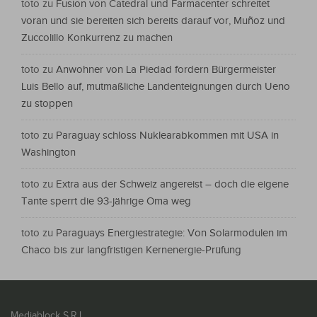
toto
zu
Fusion von Catedral und Farmacenter schreitet
voran und sie bereiten sich bereits darauf vor, Muñoz und
Zuccolillo Konkurrenz zu machen
toto
zu
Anwohner von La Piedad fordern Bürgermeister
Luis Bello auf, mutmaßliche Landenteignungen durch Ueno
zu stoppen
toto
zu
Paraguay schloss Nuklearabkommen mit USA in
Washington
toto
zu
Extra aus der Schweiz angereist – doch die eigene
Tante sperrt die 93-jährige Oma weg
toto
zu
Paraguays Energiestrategie: Von Solarmodulen im
Chaco bis zur langfristigen Kernenergie-Prüfung
Mediablock S.R.L.