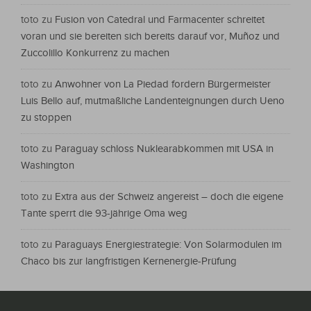
toto
zu
Fusion von Catedral und Farmacenter schreitet
voran und sie bereiten sich bereits darauf vor, Muñoz und
Zuccolillo Konkurrenz zu machen
toto
zu
Anwohner von La Piedad fordern Bürgermeister
Luis Bello auf, mutmaßliche Landenteignungen durch Ueno
zu stoppen
toto
zu
Paraguay schloss Nuklearabkommen mit USA in
Washington
toto
zu
Extra aus der Schweiz angereist – doch die eigene
Tante sperrt die 93-jährige Oma weg
toto
zu
Paraguays Energiestrategie: Von Solarmodulen im
Chaco bis zur langfristigen Kernenergie-Prüfung