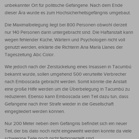
unbekannter Ort für politische Gefangene. Nach dem Ende
dieser Ära wurde es zum Hochsicherheitsgefängnis umgebaut.
Die Maximalbelegung liegt bei 800 Personen obwohl derzeit
nur 140 Personen darin untergebracht sind. Die Haftanstalt kann
wegen fehlender Küche, Wärtern und Psychologen nicht voll
genutzt werden, erklärte die Richterin Ana María Llanes der
Tageszeitung Abc Color.
Wie jedoch nach der Zerstückelung eines Insassen in Tacumbú
bekannt wurde, sollen umgehend 500 verurteilte Verbrecher
nach Emboscada gebracht werden. Somit könnte die Anstalt
eine große Hilfe werden um die Überbelegung in Tacumbú zu
reduzieren. Ebenso kann Emboscada sein Teil dazu tun, dass
Gefangene nach ihrer Strafe wieder in die Gesellschaft
eingegliedert werden können.
Nur 200 Meter neben dem Gefängnis befindet sich ein neuer
Teil, der bis dato noch nicht eingeweiht werden konnte da viele
schwierige Teile noch nicht fertiggestellt sind.