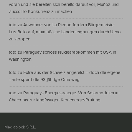
voran und sie bereiten sich bereits darauf vor, Muñoz und
Zuccolillo Konkurrenz zu machen
toto
zu
Anwohner von La Piedad fordern Bürgermeister
Luis Bello auf, mutmaßliche Landenteignungen durch Ueno
zu stoppen
toto
zu
Paraguay schloss Nuklearabkommen mit USA in
Washington
toto
zu
Extra aus der Schweiz angereist – doch die eigene
Tante sperrt die 93-jährige Oma weg
toto
zu
Paraguays Energiestrategie: Von Solarmodulen im
Chaco bis zur langfristigen Kernenergie-Prüfung
Mediablock S.R.L.