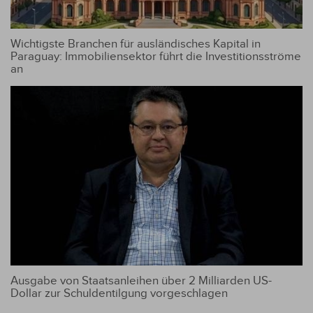
Wichtigste Branchen für ausländisches Kapital in
Paraguay: Immobiliensektor führt die Investitionsströme
an
Ausgabe von Staatsanleihen über 2 Milliarden US-
Dollar zur Schuldentilgung vorgeschlagen