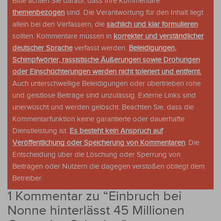
Bitte achten Sie darauf, dass Ihre Kommentare
themenbezogen
sind. Die Verantwortung für den Inhalt liegt
allein bei den Verfassern, die
sachlich und klar formulieren
sollten. Kommentare müssen in
korrekter und verständlicher
deutscher Sprache
verfasst werden.
Beleidigungen,
Schimpfwörter, rassistische Äußerungen sowie Drohungen
oder Einschüchterungen werden nicht toleriert und entfernt.
Auch unterschwellige Beleidigungen oder übertrieben rohe
und geistlose Beiträge sind unzulässig. Externe Links sind
unerwüscht und werden gelöscht. Beachten Sie, dass die
Kommentarfunktion keine garantierte oder dauerhafte
Dienstleistung ist.
Es besteht kein Anspruch auf
Veröffentlichung oder Speicherung von Kommentaren
. Die
Entscheidung über die Löschung oder Sperrung von
Beiträgen oder Nutzern die dagegen verstoßen obliegt dem
Betreiber.
1 Kommentar zu “
Einbruch bei
Nonne hinterlässt 45 Millionen