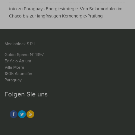
toto
zu
Paraguays Energiestrategie: Von Solarmodulen im
Chaco bis zur langfristigen Kernenergie-Prüfung
Mediablock S.R.L.
Guido Spano N° 1397
Edificio Atrium
Villa Morra
1805 Asunción
Paraguay
Folgen Sie uns