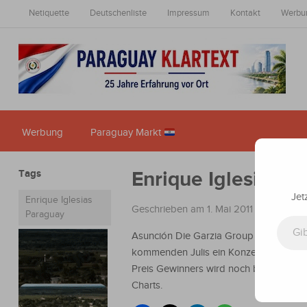
Netiquette
Deutschenliste
Impressum
Kontakt
Werbu
Werbung
Paraguay Markt
Tags
Enrique Iglesias Ko
Jet
Enrique Iglesias
Geschrieben am 1. Mai 2011
in
Nachrich
Gib deine E-Mail-Adresse ein ...
Paraguay
Asunción Die Garzia Group bestätigte g
kommenden Julis ein Konzert in Asunci
Preis Gewinners wird noch bekannt gege
Charts.