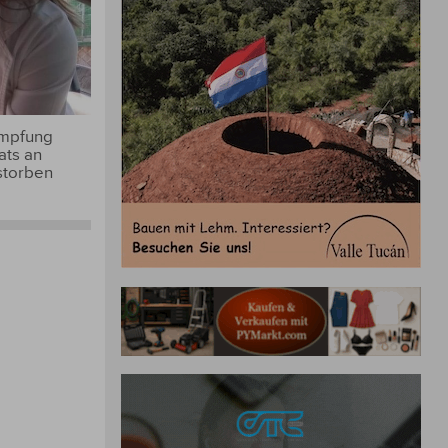
Impfung
ats an
storben