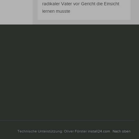
radikaler Vater vor Gericht die Einsicht
lernen musste
Technische Unterstützung: Oliver Förster
install24.com
Nach oben