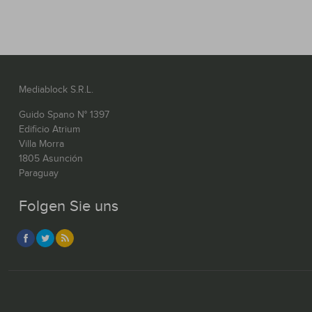
Mediablock S.R.L.
Guido Spano N° 1397
Edificio Atrium
Villa Morra
1805 Asunción
Paraguay
Folgen Sie uns