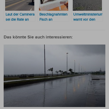
Laut der Caminera
Beschlagnahmten
Umweltministerium
sei die Rate an
Fisch an
warnt vor den
Verkehrsverstößen
Kinderheim
Auswirkungen der
aufgrund
gespendet
Dürre auf die
fehlender
Verfügbarkeit von
Das könnte Sie auch interessieren:
Unterlagen der
Trinkwasser
Fahrer hoch