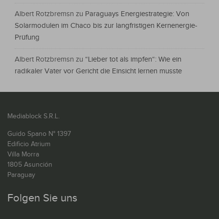
Albert Rotzbremsn
zu
Paraguays Energiestrategie: Von
Solarmodulen im Chaco bis zur langfristigen Kernenergie-
Prüfung
Albert Rotzbremsn
zu
“Lieber tot als impfen“: Wie ein
radikaler Vater vor Gericht die Einsicht lernen musste
Mediablock S.R.L.
Guido Spano N° 1397
Edificio Atrium
Villa Morra
1805 Asunción
Paraguay
Folgen Sie uns