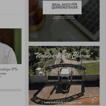
alige IPS-
eine
“