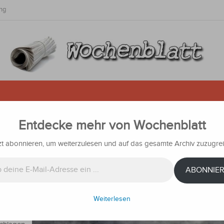
ng
Entdecke mehr von Wochenblatt
dass ab heute Nachmittag heftige
n
zt abonnieren, um weiterzulesen und auf das gesamte Archiv zuzugrei
achrichten
ABONNIE
 heißer
Weiterlesen
heint