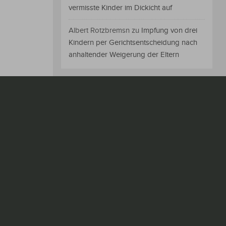
vermisste Kinder im Dickicht auf
Albert Rotzbremsn
zu
Impfung von drei
Kindern per Gerichtsentscheidung nach
anhaltender Weigerung der Eltern