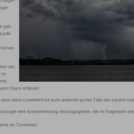
chlagen
sogar
ie gab
 Laufe
itorium
üden der
n im
ents
 vom Chaco erfassen.
 dass diese Unwetterfront auch weiterhin große Teile des Landes beei
rologie eine Sondermeldung herausgegeben, die im Folgenden einge
stema de Tormentas