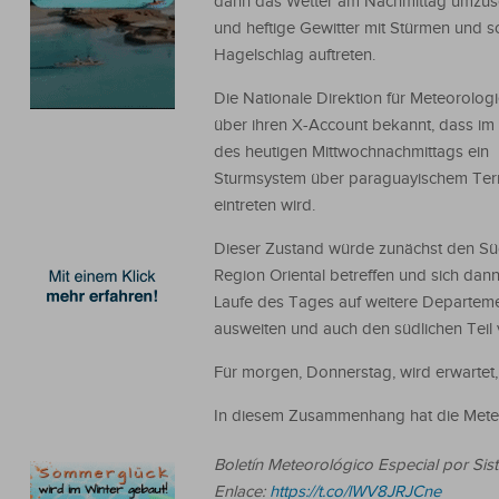
dann das Wetter am Nachmittag umzus
und heftige Gewitter mit Stürmen und 
Hagelschlag auftreten.
Die Nationale Direktion für Meteorolog
über ihren X-Account bekannt, dass im
des heutigen Mittwochnachmittags ein
Sturmsystem über paraguayischem Terr
eintreten wird.
Dieser Zustand würde zunächst den S
Region Oriental betreffen und sich dan
Laufe des Tages auf weitere Departem
ausweiten und auch den südlichen Teil
Für morgen, Donnerstag, wird erwartet,
In diesem Zusammenhang hat die Meteo
Boletín Meteorológico Especial por Si
Enlace:
https://t.co/lWV8JRJCne