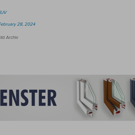
Y3JV
February 28, 2024
ild Archiv