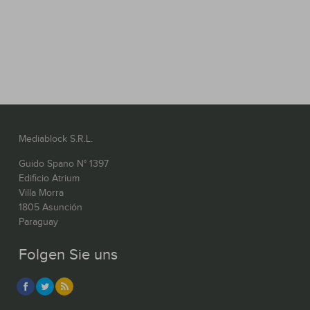
Mediablock S.R.L.
Guido Spano N° 1397
Edificio Atrium
Villa Morra
1805 Asunción
Paraguay
Folgen Sie uns