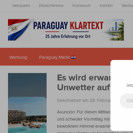
Netiquette
Deutschenliste
Impressum
Kontakt
Werbu
Werbung
Paraguay Markt
Es wird erwartet, 
Unwetter auftrete
Jet
Gib deine E-Mail-Adresse ein ...
Geschrieben am 28. Februar 2024
in
N
Asunción: Für diesen Mittwoch wird ein
und schwüler Vormittag mit teilweise
bewölktem Himmel erwartet. Jedoch sc