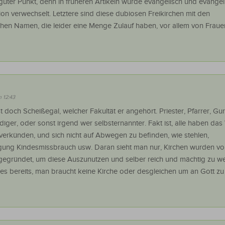
 guter Punkt, denn in früheren Artikeln wurde evangelisch und evangel
on verwechselt. Letztere sind diese dubiosen Freikirchen mit den
hen Namen, die leider eine Menge Zulauf haben, vor allem von Fraue
m 12:43
st doch Scheißegal, welcher Fakultät er angehört. Priester, Pfarrer, Gur
ger, oder sonst irgend wer selbsternannter. Fakt ist, alle haben das
verkünden, und sich nicht auf Abwegen zu befinden, wie stehlen,
gung Kindesmissbrauch usw. Daran sieht man nur, Kirchen wurden v
egründet, um diese Auszunutzen und selber reich und mächtig zu w
es bereits, man braucht keine Kirche oder desgleichen um an Gott zu