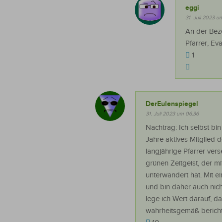
eggi
31. Juli 2023 u
An der Beze
Pfarrer, Ev
1
DerEulenspiegel
31. Juli 2023 um 06:36
Nachtrag: Ich selbst bi
Jahre aktives Mitglied
langjährige Pfarrer ver
grünen Zeitgeist, der m
unterwandert hat. Mit ei
und bin daher auch nic
lege ich Wert darauf, da
wahrheitsgemäß bericht