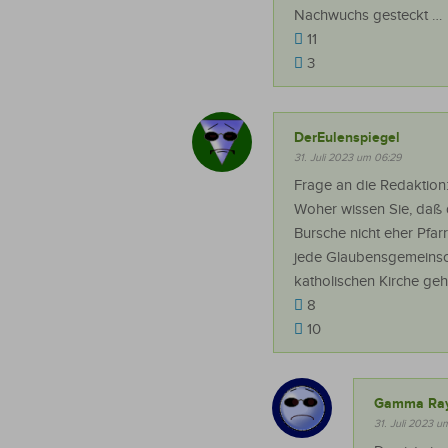
Nachwuchs gesteckt …
11
3
DerEulenspiegel
31. Juli 2023 um 06:29
Frage an die Redaktion
Woher wissen Sie, daß di
Bursche nicht eher Pfarr
jede Glaubensgemeinscha
katholischen Kirche geh
8
10
Gamma Ra
31. Juli 2023 u