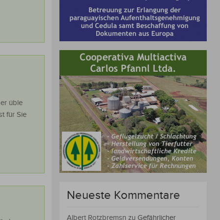
ser üble
t für Sie
Neueste Kommentare
Albert Rotzbremsn
zu
Gefährlicher