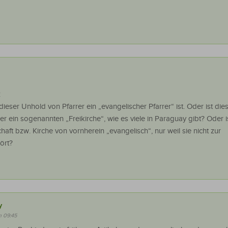
:
eser Unhold von Pfarrer ein „evangelischer Pfarrer“ ist. Oder ist die
er ein sogenannten „Freikirche“, wie es viele in Paraguay gibt? Oder is
ft bzw. Kirche von vornherein „evangelisch“, nur weil sie nicht zur
ört?
y
m 09:45