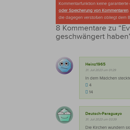
Kommentarfunktion keine garantierte o
oder Speicherung von Kommentaren
die dagegen verstoßen obliegt dem Be
8 Kommentare zu “
Ev
geschwängert haben
Heinz1965
31. Juli 2023 um 01:29
In dem Mädchen steckte 
4
14
Deutsch-Paraguayo
31. Juli 2023 um 03:39
Die Kirchen wundern sic