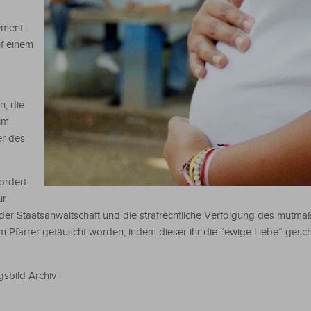
tement
uf einem
n, die
im
er des
ordert
ür
der Staatsanwaltschaft und die strafrechtliche Verfolgung des mutmaß
em Pfarrer getäuscht worden, indem dieser ihr die “ewige Liebe“ ges
gsbild Archiv