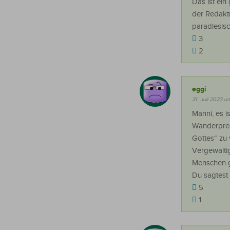
Das ist ein
der Redakti
paradiesisc
3
2
eggi
31. Juli 2023 u
Manni, es i
Wanderpredi
Gottes“ zu 
Vergewalti
Menschen g
Du sagtest 
5
1