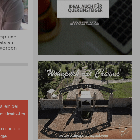
Impfung
ats an
storben
allein bei
her deutscher
n rohe und
 die