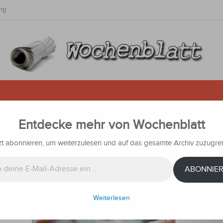
ng
Entdecke mehr von Wochenblatt
rer soll Minderjährige geschwän
zt abonnieren, um weiterzulesen und auf das gesamte Archiv zuzugrei
chten
ABONNIE
r wird
Weiterlesen
r von 17
 in der