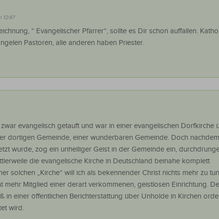
m 12:47
ichnung, “ Evangelischer Pfarrer“, sollte es Dir schon auffallen. Kath
angelen Pastoren, alle anderen haben Priester.
n zwar evangelisch getauft und war in einer evangelischen Dorfkirche 
 der dortigen Gemeinde, einer wunderbaren Gemeinde. Doch nachdem
setzt wurde, zog ein unheiliger Geist in der Gemeinde ein, durchdrung
ittlerweile die evangelische Kirche in Deutschland beinahe komplett
ner solchen „Kirche“ will ich als bekennender Christ nichts mehr zu t
ht mehr Mitglied einer derart verkommenen, geistlosen Einrichtung. 
ß in einer öffentlichen Berichterstattung über Unholde in Kirchen orde
et wird.