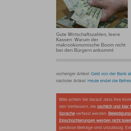
Gute Wirtschaftszahlen, leere
Kassen: Warum der
makroökonomische Boom nicht
bei den Bürgern ankommt
vorheriger Artikel:
Geld von der Bank a
nächster Artikel:
Heute endet die Befre
Bitte achten Sie darauf, dass Ihre K
den Verfassern, die
sachlich und klar 
Sprache
verfasst werden.
Beleidigung
Einschüchterungen werden nicht tolerie
geistlose Beiträge sind unzulässig. E