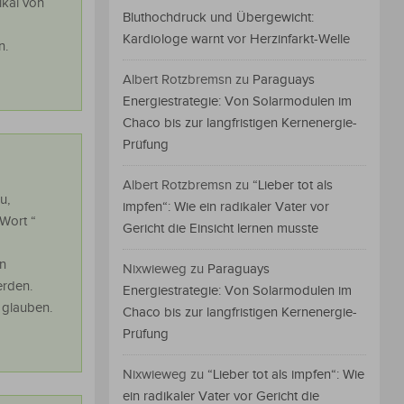
ikal von
Bluthochdruck und Übergewicht:
Kardiologe warnt vor Herzinfarkt-Welle
n.
Albert Rotzbremsn
zu
Paraguays
Energiestrategie: Von Solarmodulen im
Chaco bis zur langfristigen Kernenergie-
Prüfung
Albert Rotzbremsn
zu
“Lieber tot als
u,
impfen“: Wie ein radikaler Vater vor
 Wort “
Gericht die Einsicht lernen musste
on
Nixwieweg
zu
Paraguays
erden.
Energiestrategie: Von Solarmodulen im
 glauben.
Chaco bis zur langfristigen Kernenergie-
Prüfung
Nixwieweg
zu
“Lieber tot als impfen“: Wie
ein radikaler Vater vor Gericht die