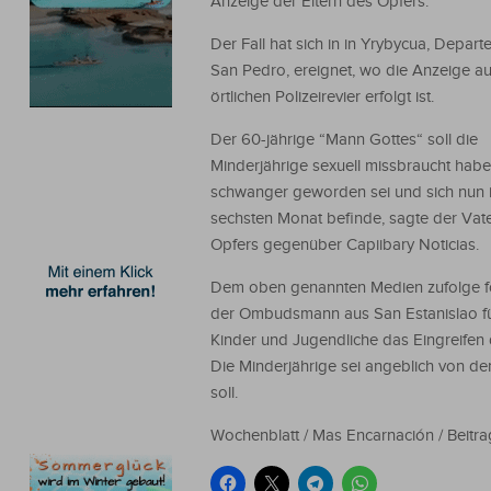
Anzeige der Eltern des Opfers.
Der Fall hat sich in in Yrybycua, Depar
San Pedro, ereignet, wo die Anzeige a
örtlichen Polizeirevier erfolgt ist.
Der 60-jährige “Mann Gottes“ soll die
Minderjährige sexuell missbraucht habe
schwanger geworden sei und sich nun 
sechsten Monat befinde, sagte der Vat
Opfers gegenüber Capiibary Noticias.
Dem oben genannten Medien zufolge f
der Ombudsmann aus San Estanislao f
Kinder und Jugendliche das Eingreifen 
Die Minderjährige sei angeblich von d
soll.
Wochenblatt / Mas Encarnación / Beitra