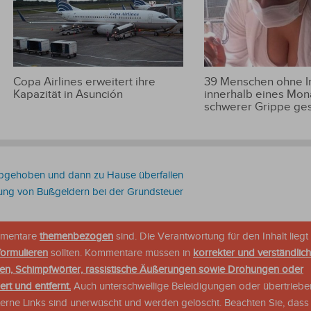
Copa Airlines erweitert ihre
39 Menschen ohne 
Kapazität in Asunción
innerhalb eines Mon
schwerer Grippe ge
bgehoben und dann zu Hause überfallen
iung von Bußgeldern bei der Grundsteuer
ommentare
themenbezogen
sind. Die Verantwortung für den Inhalt liegt 
formulieren
sollten. Kommentare müssen in
korrekter und verständlic
en, Schimpfwörter, rassistische Äußerungen sowie Drohungen oder
rt und entfernt.
Auch unterschwellige Beleidigungen oder übertriebe
xterne Links sind unerwüscht und werden gelöscht. Beachten Sie, dass