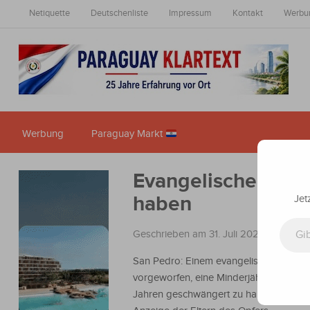
Netiquette
Deutschenliste
Impressum
Kontakt
Werbu
Werbung
Paraguay Markt
Evangelischer Pfar
haben
Jet
Gib deine E-Mail-Adresse ein ...
Geschrieben am 31. Juli 2023
in
Nachri
San Pedro: Einem evangelischen Pfarre
vorgeworfen, eine Minderjährige im Alte
Jahren geschwängert zu haben, heißt es