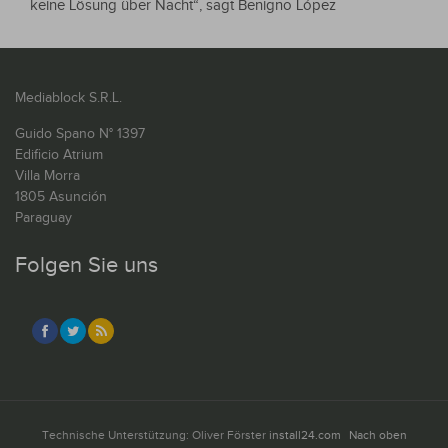
keine Lösung über Nacht“, sagt Benigno López
Mediablock S.R.L.
Guido Spano N° 1397
Edificio Atrium
Villa Morra
1805 Asunción
Paraguay
Folgen Sie uns
Technische Unterstützung: Oliver Förster
install24.com
Nach oben