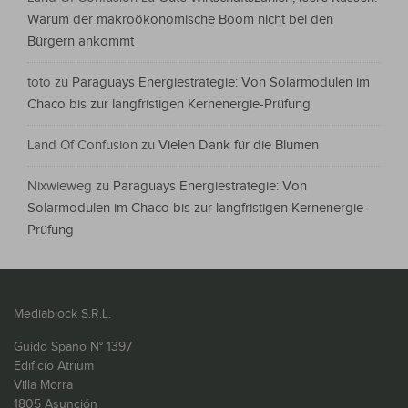
Warum der makroökonomische Boom nicht bei den
Bürgern ankommt
toto
zu
Paraguays Energiestrategie: Von Solarmodulen im
Chaco bis zur langfristigen Kernenergie-Prüfung
Land Of Confusion
zu
Vielen Dank für die Blumen
Nixwieweg
zu
Paraguays Energiestrategie: Von
Solarmodulen im Chaco bis zur langfristigen Kernenergie-
Prüfung
Mediablock S.R.L.
Guido Spano N° 1397
Edificio Atrium
Villa Morra
1805 Asunción