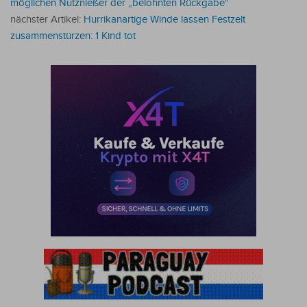
möglichen Nutznießer der „belohnten Rückgabe“
nächster Artikel:
Hurrikanartige Winde lassen Festzelt
zusammenstürzen: 1 Kind tot