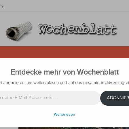
ng
Entdecke mehr von Wochenblatt
verursacht schweren Unfall
zt abonnieren, um weiterzulesen und auf das gesamte Archiv zuzugrei
chten
ABONNIE
 bei
erte ein
Weiterlesen