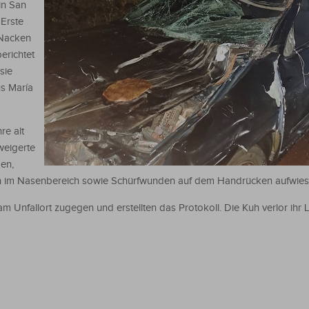
in San
 Erste
 Nacken
erichtet
sie
s María
re alt
weigerte
en,
n im Nasenbereich sowie Schürfwunden auf dem Handrücken aufwies
m Unfallort zugegen und erstellten das Protokoll. Die Kuh verlor ihr