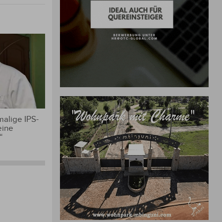
alige IPS-
eine
“