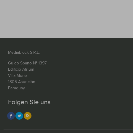
Mediablock S.R.L.
Guido Spano N° 1397
Edificio Atrium
Villa Morra
1805 Asunción
Paraguay
Folgen Sie uns