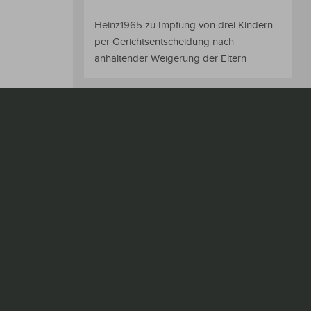
Heinz1965
zu
Impfung von drei Kindern
per Gerichtsentscheidung nach
anhaltender Weigerung der Eltern