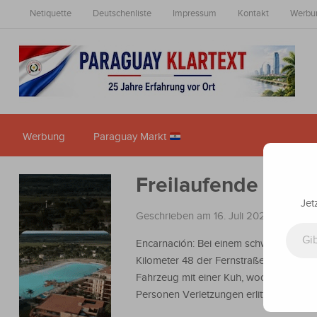
Netiquette
Deutschenliste
Impressum
Kontakt
Werbu
Werbung
Paraguay Markt
Freilaufende Kuh 
Jet
Geschrieben am 16. Juli 2024
in
Nachri
Gib deine E-Mail-Adresse ein ...
Encarnación: Bei einem schweren Unfall
Kilometer 48 der Fernstraße PY6 kollidi
Fahrzeug mit einer Kuh, wodurch zwei
Personen Verletzungen erlitten.