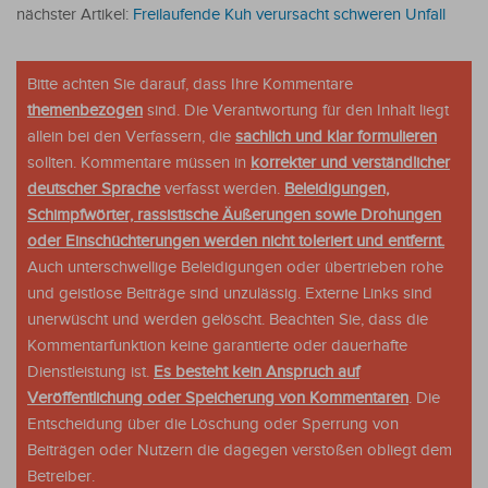
nächster Artikel:
Freilaufende Kuh verursacht schweren Unfall
Bitte achten Sie darauf, dass Ihre Kommentare
themenbezogen
sind. Die Verantwortung für den Inhalt liegt
allein bei den Verfassern, die
sachlich und klar formulieren
sollten. Kommentare müssen in
korrekter und verständlicher
deutscher Sprache
verfasst werden.
Beleidigungen,
Schimpfwörter, rassistische Äußerungen sowie Drohungen
oder Einschüchterungen werden nicht toleriert und entfernt.
Auch unterschwellige Beleidigungen oder übertrieben rohe
und geistlose Beiträge sind unzulässig. Externe Links sind
unerwüscht und werden gelöscht. Beachten Sie, dass die
Kommentarfunktion keine garantierte oder dauerhafte
Dienstleistung ist.
Es besteht kein Anspruch auf
Veröffentlichung oder Speicherung von Kommentaren
. Die
Entscheidung über die Löschung oder Sperrung von
Beiträgen oder Nutzern die dagegen verstoßen obliegt dem
Betreiber.