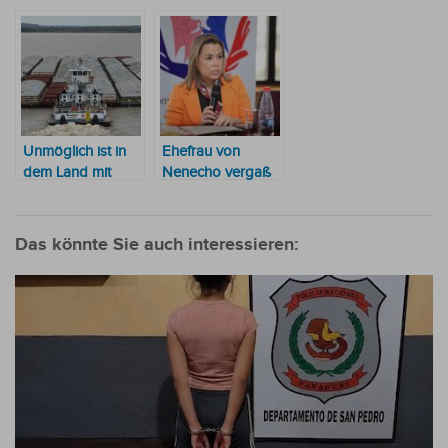
eines Richters eine
unmöglich zu
Villa zu kaufen“
verdienen
Unmöglich ist in
Ehefrau von
dem Land mit
Nenecho vergaß
dem zweitgrößten
ein „während der
Korruptionsindex
Pandemie“
in Südamerika gar
gekauftes Haus
Das könnte Sie auch interessieren:
nichts
als Eigentum
anzugeben