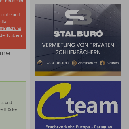
her deutscher
n rohe und
 die
ffentlichung
oder Nutzern
hne
gut und
se Brücke