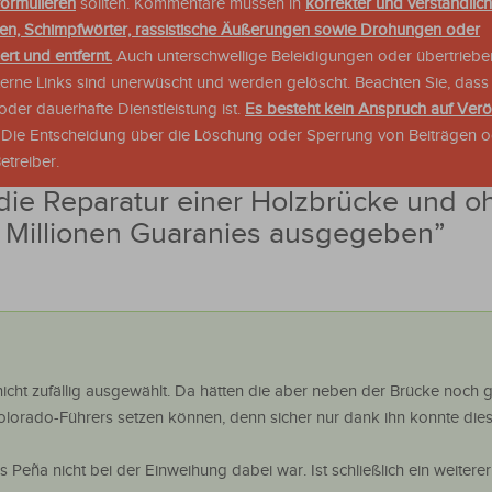
formulieren
sollten. Kommentare müssen in
korrekter und verständlic
en, Schimpfwörter, rassistische Äußerungen sowie Drohungen oder
rt und entfernt.
Auch unterschwellige Beleidigungen oder übertriebe
xterne Links sind unerwüscht und werden gelöscht. Beachten Sie, dass
der dauerhafte Dienstleistung ist.
Es besteht kein Anspruch auf Verö
. Die Entscheidung über die Löschung oder Sperrung von Beiträgen 
treiber.
die Reparatur einer Holzbrücke und o
 Millionen Guaranies ausgegeben
”
nicht zufällig ausgewählt. Da hätten die aber neben der Brücke noch 
olorado-Führers setzen können, denn sicher nur dank ihn konnte die
 Peña nicht bei der Einweihung dabei war. Ist schließlich ein weiterer