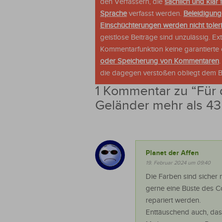
den Verfassern, die
sachlich und klar 
Sprache
verfasst werden.
Beleidigung
Einschüchterungen werden nicht tolerie
geistlose Beiträge sind unzulässig. E
Kommentarfunktion keine garantierte o
oder Speicherung von Kommentaren
die dagegen verstoßen obliegt dem Be
1 Kommentar zu “
Für 
Geländer mehr als 43
Planet der Affen
19. Februar 2024 um 09:40
Die Farben sind sicher 
gerne eine Büste des C
repariert werden.
Enttäuschend auch, dass