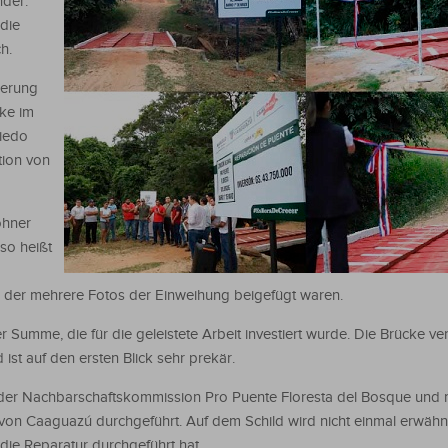
nder.
 die
h.
ierung
ke im
viedo
ition von
ohner
so heißt
der mehrere Fotos der Einweihung beigefügt waren.
er Summe, die für die geleistete Arbeit investiert wurde. Die Brücke ver
ist auf den ersten Blick sehr prekär.
 der Nachbarschaftskommission Pro Puente Floresta del Bosque und m
von Caaguazú durchgeführt. Auf dem Schild wird nicht einmal erwähn
ie Reparatur durchgeführt hat.