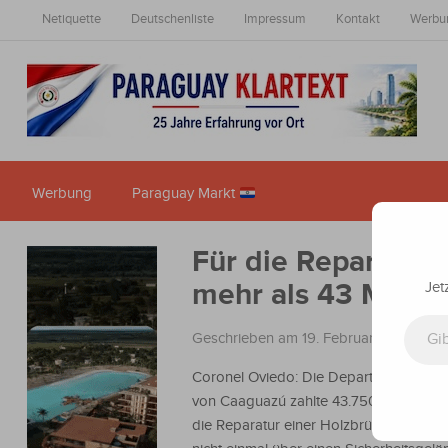
Netiquette
Deutschenliste
Impressum
Kontakt
Werbu
Werbung
Paraguay Markt
Für die Reparatur
mehr als 43 Milli
Jet
Gib deine E-Mail-Adresse ein ...
Geschrieben am 19. Februar 2024
in
Na
Coronel Oviedo: Die Departementsregi
von Caaguazú zahlte 43.750.000 Guara
die Reparatur einer Holzbrücke. Sie ver