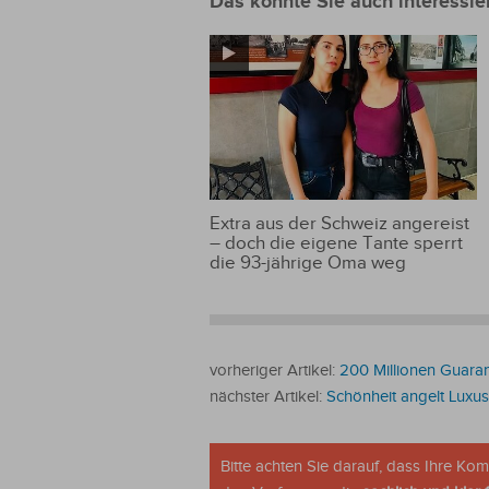
Das könnte Sie auch interessie
Extra aus der Schweiz angereist
– doch die eigene Tante sperrt
die 93-jährige Oma weg
vorheriger Artikel:
200 Millionen Guara
nächster Artikel:
Schönheit angelt Luxus
Bitte achten Sie darauf, dass Ihre K