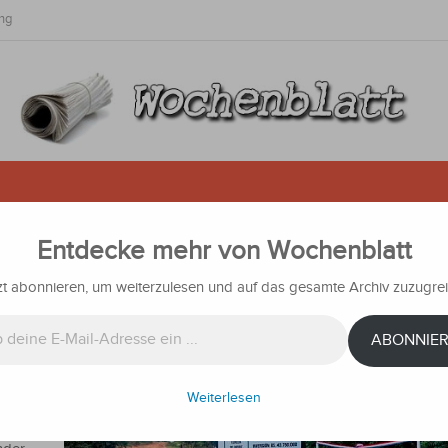
ng
Entdecke mehr von Wochenblatt
 einer Holzbrücke und ohne Gelä
onen Guaranies ausgegeben
zt abonnieren, um weiterzulesen und auf das gesamte Archiv zuzugrei
chrichten
ABONNIE
erung
Weiterlesen
nies für
fügt