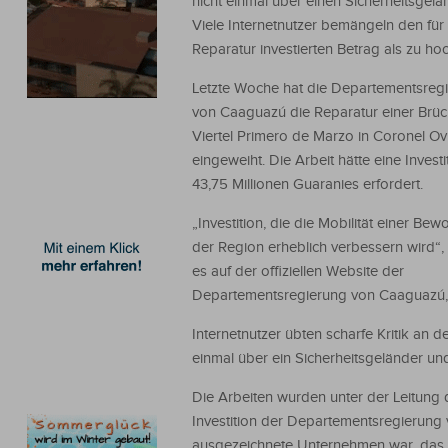
nicht einmal über einen Sicherheitsgelä
Viele Internetnutzer bemängeln den für
Reparatur investierten Betrag als zu hoc
Letzte Woche hat die Departementsreg
von Caaguazú die Reparatur einer Brüc
Viertel Primero de Marzo in Coronel O
eingeweiht. Die Arbeit hätte eine Invest
43,75 Millionen Guaranies erfordert.
„Investition, die die Mobilität einer Bew
der Region erheblich verbessern wird“, 
es auf der offiziellen Website der
Departementsregierung von Caaguazú, 
Internetnutzer übten scharfe Kritik an d
einmal über ein Sicherheitsgeländer und 
Die Arbeiten wurden unter der Leitung
Investition der Departementsregierung 
ausgezeichnete Unternehmen war, das d