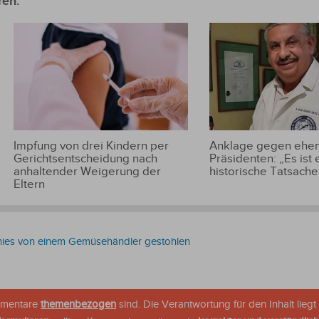
ren:
Impfung von drei Kindern per
Anklage gegen ehem
Gerichtsentscheidung nach
Präsidenten: „Es ist 
anhaltender Weigerung der
historische Tatsache
Eltern
nies von einem Gemüsehändler gestohlen
ommentare
themenbezogen
sind. Die Verantwortung für den Inhalt liegt 