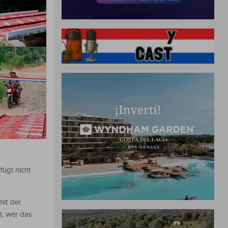
fügt nicht
it der
t, wer das