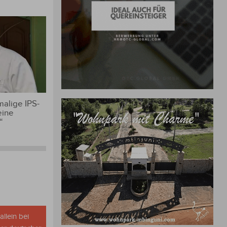
alige IPS-
eine
“
allein bei