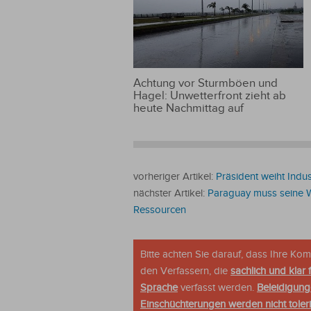
Achtung vor Sturmböen und
Hagel: Unwetterfront zieht ab
heute Nachmittag auf
vorheriger Artikel:
Präsident weiht Indus
nächster Artikel:
Paraguay muss seine W
Ressourcen
Bitte achten Sie darauf, dass Ihre K
den Verfassern, die
sachlich und klar 
Sprache
verfasst werden.
Beleidigung
Einschüchterungen werden nicht tolerie