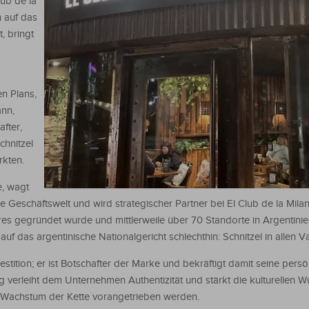
lub de la
h auf das
t, bringt
en Plans,
ann,
fter,
chnitzel
rkten.
e, wagt
ie Geschäftswelt und wird strategischer Partner bei El Club de la Mila
res gegründet wurde und mittlerweile über 70 Standorte in Argentini
auf das argentinische Nationalgericht schlechthin: Schnitzel in allen Va
vestition; er ist Botschafter der Marke und bekräftigt damit seine persö
ng verleiht dem Unternehmen Authentizität und stärkt die kulturellen W
das Wachstum der Kette vorangetrieben werden.