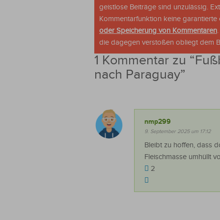
geistlose Beiträge sind unzulässig. E
Kommentarfunktion keine garantierte o
oder Speicherung von Kommentaren
die dagegen verstoßen obliegt dem Be
1 Kommentar zu “
Fußb
nach Paraguay
”
nmp299
9. September 2025 um 17:12
Bleibt zu hoffen, dass 
Fleischmasse umhüllt v
2