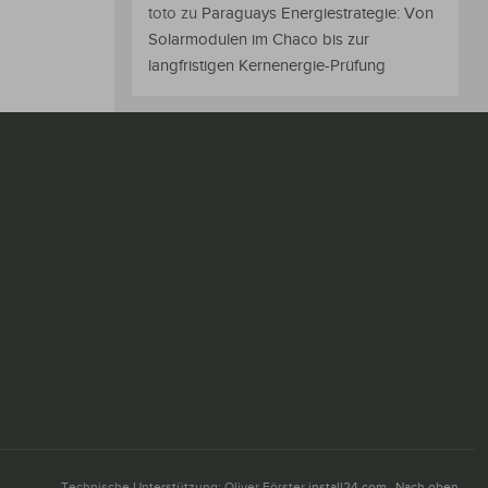
toto
zu
Paraguays Energiestrategie: Von
Solarmodulen im Chaco bis zur
langfristigen Kernenergie-Prüfung
Technische Unterstützung: Oliver Förster
install24.com
Nach oben