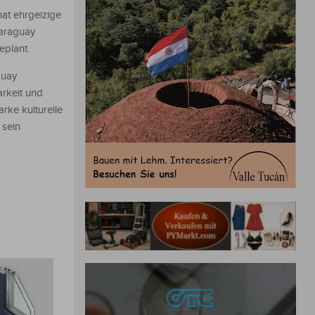
at ehrgeizige
Paraguay
eplant.
guay
arkeit und
rke kulturelle
 sein