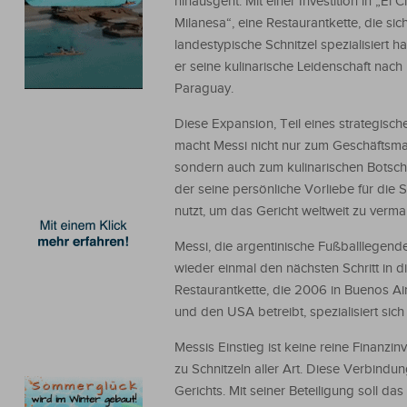
hinausgeht. Mit einer Investition in „El C
Milanesa“, eine Restaurantkette, die sic
landestypische Schnitzel spezialisiert ha
er seine kulinarische Leidenschaft nach
Paraguay.
Diese Expansion, Teil eines strategisch
macht Messi nicht nur zum Geschäftsm
sondern auch zum kulinarischen Botscha
der seine persönliche Vorliebe für die S
nutzt, um das Gericht weltweit zu verma
Messi, die argentinische Fußballlegend
wieder einmal den nächsten Schritt in d
Restaurantkette, die 2006 in Buenos Ai
und den USA betreibt, spezialisiert sich 
Messis Einstieg ist keine reine Finanzin
zu Schnitzeln aller Art. Diese Verbindu
Gerichts. Mit seiner Beteiligung soll 