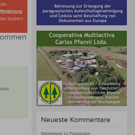
 die
ffentlichung
oder Nutzern
l kommen
dicke
Neueste Kommentare
Nixwieweg
zu
Paraguays