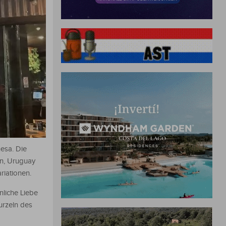
nesa. Die
en, Uruguay
riationen.
nliche Liebe
urzeln des