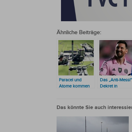
Ähnliche Beiträge:
Paracel und
Das „Anti-Messi“
Atome kommen
Dekret in
mit ihren
Paraguay
Investitionsplänen
in Paraguay voran
Das könnte Sie auch interessie