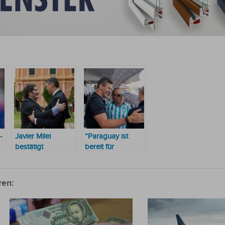
-
Javier Milei
“Paraguay ist
bestätigt
bereit für
offiziellen Besuch
großartige
in Paraguay
Ereignisse“, sagte
Peña nach der
ren:
Sudamericana