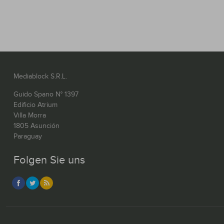
Mediablock S.R.L.
Guido Spano N° 1397
Edificio Atrium
Villa Morra
1805 Asunción
Paraguay
Folgen Sie uns