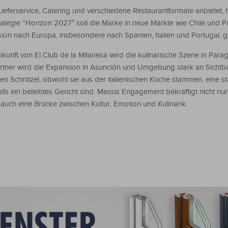
ferservice, Catering und verschiedene Restaurantformate anbietet, h
ategie “Horizon 2027″ soll die Marke in neue Märkte wie Chile und 
ansion nach Europa, insbesondere nach Spanien, Italien und Portugal, g
unft von El Club de la Milanesa wird die kulinarische Szene in Para
artner wird die Expansion in Asunción und Umgebung stark an Sichtb
Schnitzel, obwohl sie aus der italienischen Küche stammen, eine sta
s ein beliebtes Gericht sind. Messis Engagement bekräftigt nicht nur
auch eine Brücke zwischen Kultur, Emotion und Kulinarik.