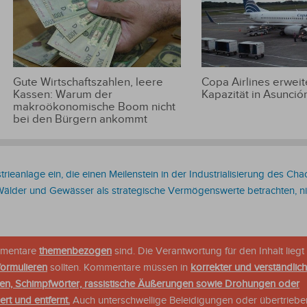
Gute Wirtschaftszahlen, leere
Copa Airlines erweite
Kassen: Warum der
Kapazität in Asunció
makroökonomische Boom nicht
bei den Bürgern ankommt
trieanlage ein, die einen Meilenstein in der Industrialisierung des Ch
älder und Gewässer als strategische Vermögenswerte betrachten, nic
ommentare
themenbezogen
sind. Die Verantwortung für den Inhalt liegt 
formulieren
sollten. Kommentare müssen in
korrekter und verständlic
en, Schimpfwörter, rassistische Äußerungen sowie Drohungen oder
rt und entfernt.
Auch unterschwellige Beleidigungen oder übertriebe