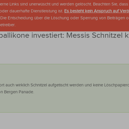
xterne Links sind unerwüscht und werden gelöscht. Beachten Sie, dass
der dauerhafte Dienstleistung ist.
Es besteht kein Anspruch auf Verö
. Die Entscheidung über die Löschung oder Sperrung von Beiträgen 
treiber.
allikone investiert: Messis Schnitze
dort auch wirklich Schnitzel aufgetischt werden und keine Löschpapier
on Bergen Panade.