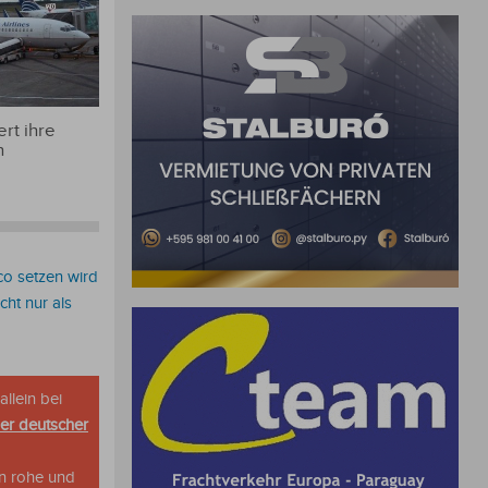
rt ihre
n
aco setzen wird
ht nur als
allein bei
her deutscher
n rohe und