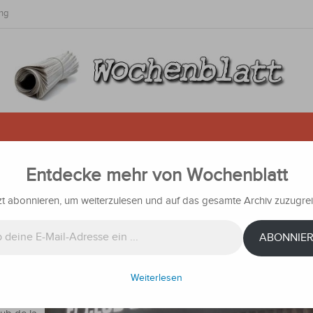
ng
Entdecke mehr von Wochenblatt
tiert: Messis Schnitzel kommen 
zt abonnieren, um weiterzulesen und auf das gesamte Archiv zuzugrei
n
Nachrichten
ABONNIE
he
Weiterlesen
latz