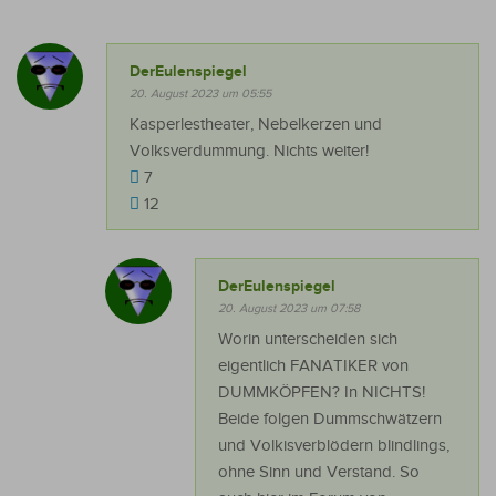
DerEulenspiegel
20. August 2023 um 05:55
Kasperlestheater, Nebelkerzen und
Volksverdummung. Nichts weiter!
7
12
DerEulenspiegel
20. August 2023 um 07:58
Worin unterscheiden sich
eigentlich FANATIKER von
DUMMKÖPFEN? In NICHTS!
Beide folgen Dummschwätzern
und Volkisverblödern blindlings,
ohne Sinn und Verstand. So