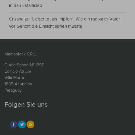
in San Estanislao
Cristina
zu
“Lieber tot als impfen“: Wie ein radikaler Vater
vor Gericht die Einsicht lernen musste
Mediablock S.R.L.
Guido Spano N° 1397
Edificio Atrium
Villa Morra
1805 Asunción
Paraguay
Folgen Sie uns