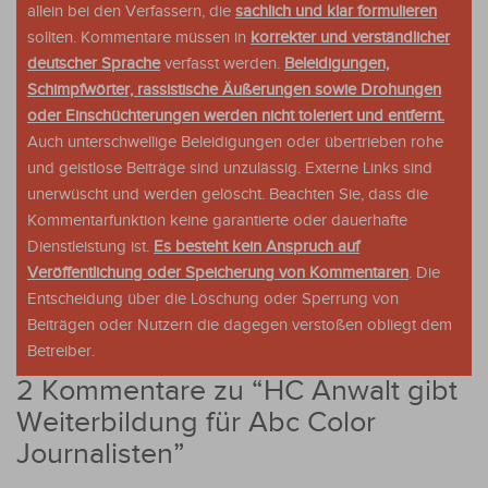
allein bei den Verfassern, die
sachlich und klar formulieren
sollten. Kommentare müssen in
korrekter und verständlicher
deutscher Sprache
verfasst werden.
Beleidigungen,
Schimpfwörter, rassistische Äußerungen sowie Drohungen
oder Einschüchterungen werden nicht toleriert und entfernt.
Auch unterschwellige Beleidigungen oder übertrieben rohe
und geistlose Beiträge sind unzulässig. Externe Links sind
unerwüscht und werden gelöscht. Beachten Sie, dass die
Kommentarfunktion keine garantierte oder dauerhafte
Dienstleistung ist.
Es besteht kein Anspruch auf
Veröffentlichung oder Speicherung von Kommentaren
. Die
Entscheidung über die Löschung oder Sperrung von
Beiträgen oder Nutzern die dagegen verstoßen obliegt dem
Betreiber.
2 Kommentare zu “
HC Anwalt gibt
Weiterbildung für Abc Color
Journalisten
”