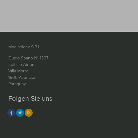
Mediablock S.R.L.
Guido Spano N° 1397
Edificio Atrium
Villa Morra
1805 Asunción
Paraguay
Folgen Sie uns