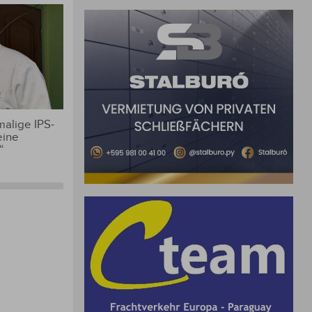
alige IPS-
eine
“