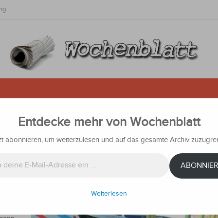
ng
Entdecke mehr von Wochenblatt
rm: Das Terminal Asunción bricht
eure Sprit schuld?
zt abonnieren, um weiterzulesen und auf das gesamte Archiv zuzugrei
chten
ABONNIE
stadt
Weiterlesen
rischen
als