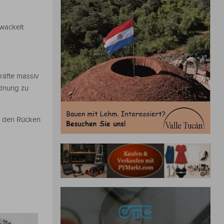
wackelt
räfte massiv
rdnung zu
n den Rücken