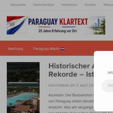
Netiquette
Deutschenliste
Impressum
Kontakt
Werbu
Werbung
Paraguay Markt
Historischer Anstu
Rekorde – Ist der t
Jet
Gib deine E-Mail-Adresse ein ...
Geschrieben am 3. April 2026
in
Nachri
Asunción: Der Busbahnhof in der Haupt
von Paraguay erlebt derzeit einen histo
Ansturm. Was am vergangenen Freitag 