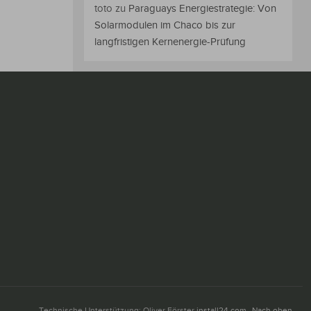
toto
zu
Paraguays Energiestrategie: Von
Solarmodulen im Chaco bis zur
langfristigen Kernenergie-Prüfung
Technische Unterstützung: Oliver Förster
install24.com
Nach oben