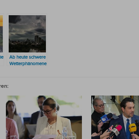
ie
Ab heute schwere
Wetterphänomene
er
für den Rest der
Woche
vorhergesagt
ren: