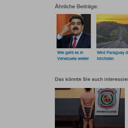
Ähnliche Beiträge:
Wie geht es in
Wird Paraguay d
Venezuela weiter
höchsten
und was wird aus
Temperaturen d
der Beziehung zu
Welt haben?
Paraguay?
Das könnte Sie auch interessie