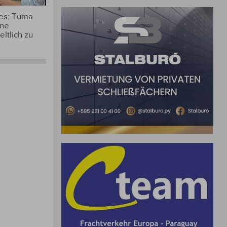
 es: Tuma
ine
ltlich zu