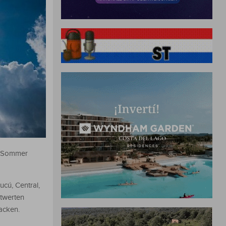
en Sommer
cú, Central,
twerten
acken.