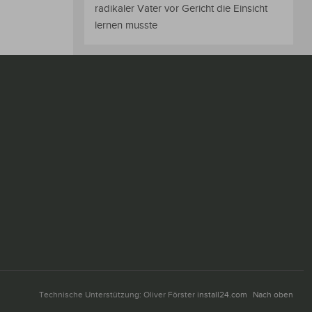
radikaler Vater vor Gericht die Einsicht
lernen musste
Technische Unterstützung: Oliver Förster
install24.com
Nach oben