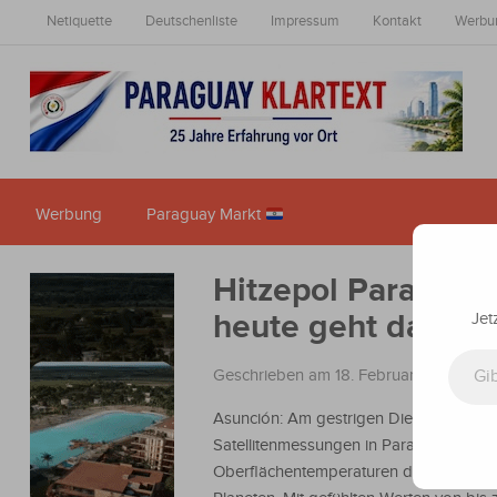
Netiquette
Deutschenliste
Impressum
Kontakt
Werbu
Werbung
Paraguay Markt
Hitzepol Paraguay:
heute geht das Sc
Jet
Gib deine E-Mail-Adresse ein ...
Geschrieben am 18. Februar 2026
in
Na
Asunción: Am gestrigen Dienstag verze
Satellitenmessungen in Paraguay die h
Oberflächentemperaturen des gesamte