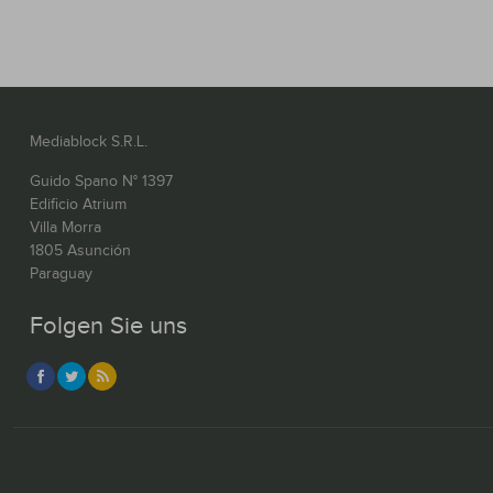
Mediablock S.R.L.
Guido Spano N° 1397
Edificio Atrium
Villa Morra
1805 Asunción
Paraguay
Folgen Sie uns