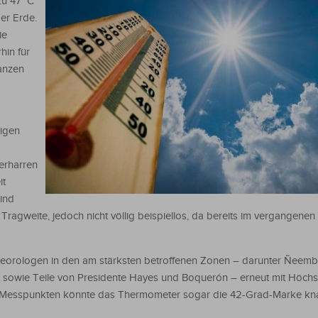
zu 47 °C
er Erde.
ie
hin für
anzen
igen
erharren
it
sind
Tragweite, jedoch nicht völlig beispiellos, da bereits im vergangen
eorologen in den am stärksten betroffenen Zonen – darunter Ñeembu
 sowie Teile von Presidente Hayes und Boquerón – erneut mit Höchs
en Messpunkten könnte das Thermometer sogar die 42-Grad-Marke kn