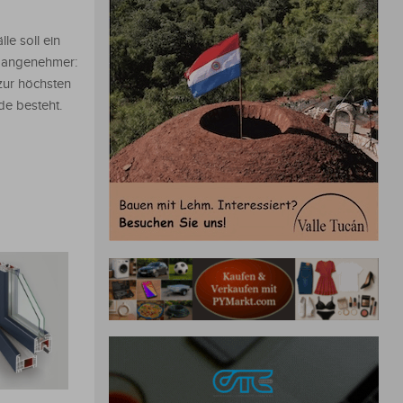
le soll ein
h angenehmer:
zur höchsten
de besteht.