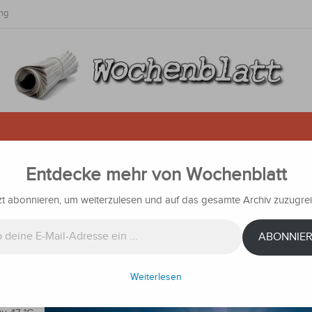
ng
Entdecke mehr von Wochenblatt
 Gestern der heißeste Ort der We
hwitzen weiter
zt abonnieren, um weiterzulesen und auf das gesamte Archiv zuzugrei
chrichten
ABONNIE
ichneten
Weiterlesen
öchsten
n