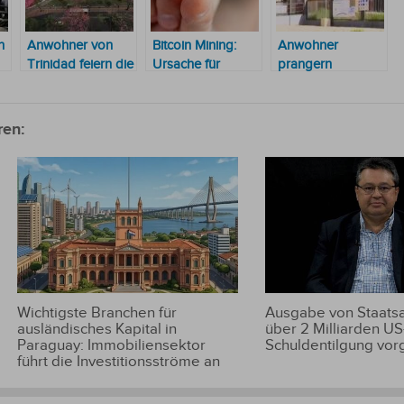
n
Anwohner von
Bitcoin Mining:
Anwohner
Trinidad feiern die
Ursache für
prangern
Aussetzung des
Stromausfälle?
geschlossene
Baus einer
Gesundheitsstation
Tankstelle
an
ren:
Wichtigste Branchen für
Ausgabe von Staats
ausländisches Kapital in
über 2 Milliarden US
Paraguay: Immobiliensektor
Schuldentilgung vor
führt die Investitionsströme an