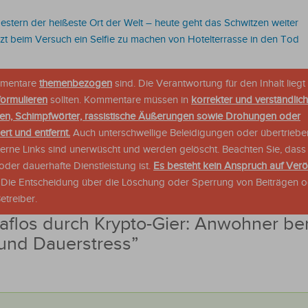
estern der heißeste Ort der Welt – heute geht das Schwitzen weiter
zt beim Versuch ein Selfie zu machen von Hotelterrasse in den Tod
ommentare
themenbezogen
sind. Die Verantwortung für den Inhalt liegt 
formulieren
sollten. Kommentare müssen in
korrekter und verständlic
en, Schimpfwörter, rassistische Äußerungen sowie Drohungen oder
rt und entfernt.
Auch unterschwellige Beleidigungen oder übertriebe
xterne Links sind unerwüscht und werden gelöscht. Beachten Sie, dass
der dauerhafte Dienstleistung ist.
Es besteht kein Anspruch auf Verö
. Die Entscheidung über die Löschung oder Sperrung von Beiträgen 
treiber.
aflos durch Krypto-Gier: Anwohner be
und Dauerstress
”