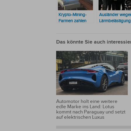
Krypto-Mining-
Ausländer wege
Farmen zahlen
Lärmbelästigung
Millionen von USD
seiner Krypto-
an die ANDE: 3
Mining-Farm
davon in Villarrica
angezeigt
Das könnte Sie auch interessie
ansässig
Automotor holt eine weitere
edle Marke ins Land: Lotus
kommt nach Paraguay und setzt
auf elektrischen Luxus