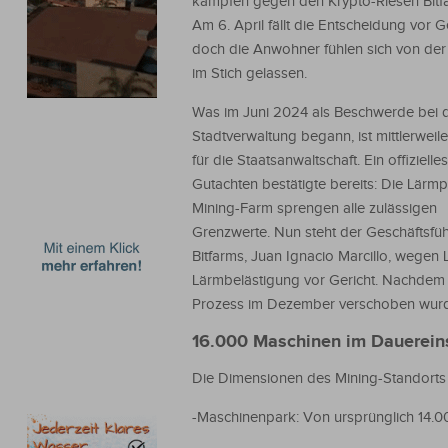
kämpfen gegen den Krypto-Riesen Bitf
Am 6. April fällt die Entscheidung vor G
doch die Anwohner fühlen sich von der 
im Stich gelassen.
Was im Juni 2024 als Beschwerde bei 
Stadtverwaltung begann, ist mittlerweile 
für die Staatsanwaltschaft. Ein offizielles
Gutachten bestätigte bereits: Die Lärm
Mining-Farm sprengen alle zulässigen
Grenzwerte. Nun steht der Geschäftsfü
Bitfarms, Juan Ignacio Marcillo, wegen 
Lärmbelästigung vor Gericht. Nachdem
Prozess im Dezember verschoben wurde
16.000 Maschinen im Dauerein
Die Dimensionen des Mining-Standorts in
-Maschinenpark: Von ursprünglich 14.00