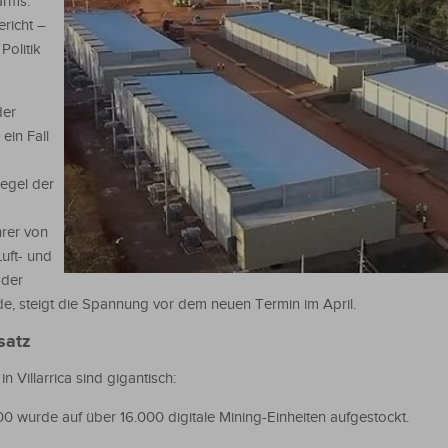
arms.
ericht –
Politik
der
ein Fall
pegel der
hrer von
Luft- und
 der
, steigt die Spannung vor dem neuen Termin im April.
satz
 Villarrica sind gigantisch:
0 wurde auf über 16.000 digitale Mining-Einheiten aufgestockt.