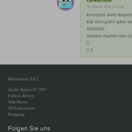
Kaffeetrinker
18. Februar 2026 um 17:52
Korruptes Geld reagiert
Klar Korruption gibts ü
100000G
Scheine machen hier sc
2
Mediablock S.R.L.
Guido Spano N° 1397
Edificio Atrium
Villa Morra
1805 Asunción
Paraguay
Folgen Sie uns