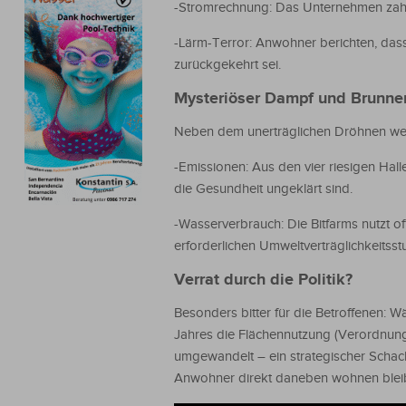
-Stromrechnung: Das Unternehmen zahlt
-Lärm-Terror: Anwohner berichten, dass
zurückgekehrt sei.
Mysteriöser Dampf und Brunn
Neben dem unerträglichen Dröhnen we
-Emissionen: Aus den vier riesigen Ha
die Gesundheit ungeklärt sind.
-Wasserverbrauch: Die Bitfarms nutzt o
erforderlichen Umweltverträglichkeitsst
Verrat durch die Politik?
Besonders bitter für die Betroffenen: W
Jahres die Flächennutzung (Verordnung 
umgewandelt – ein strategischer Schac
Anwohner direkt daneben wohnen blei