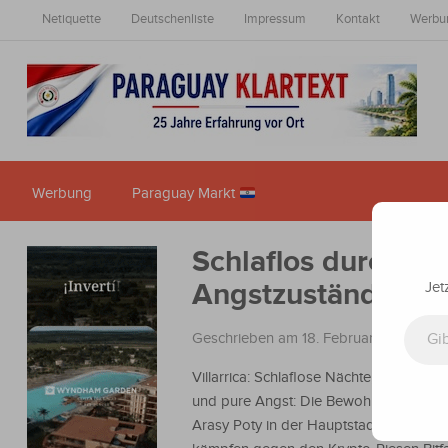
Netiquette
Deutschenliste
Impressum
Kontakt
Werbu
Werbung
Paraguay Markt
Schlaflos durch Kr
Angstzuständen un
Jet
Gib deine E-Mail-Adresse ein ...
Geschrieben am 18. Februar 2026
in
Na
Villarrica: Schlaflose Nächte, massiver S
und pure Angst: Die Bewohner des Vier
Arasy Poty in der Hauptstadt von Guair