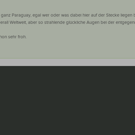
 ganz Paraguay, egal wer oder was dabei hier auf der Stecke liegen b
berall Weltweit, aber so strahlende glückliche Augen bei der entgeg
hon sehr froh.