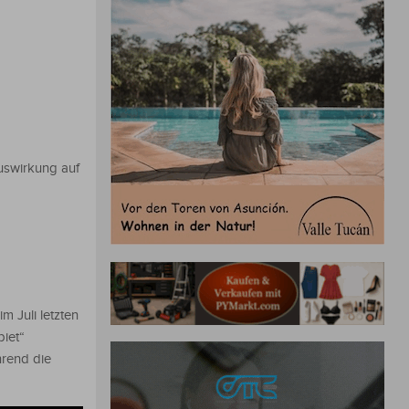
uswirkung auf
m Juli letzten
biet“
hrend die