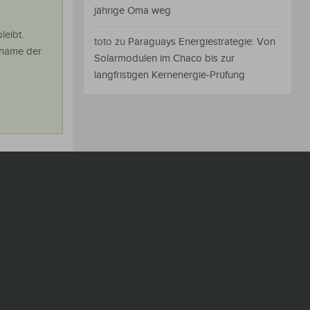
jährige Oma weg
leibt.
toto
zu
Paraguays Energiestrategie: Von
enname der
Solarmodulen im Chaco bis zur
langfristigen Kernenergie-Prüfung