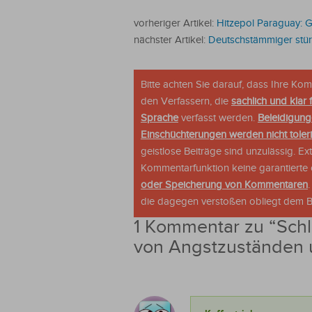
vorheriger Artikel:
Hitzepol Paraguay: G
nächster Artikel:
Deutschstämmiger stür
Bitte achten Sie darauf, dass Ihre K
den Verfassern, die
sachlich und klar 
Sprache
verfasst werden.
Beleidigung
Einschüchterungen werden nicht tolerie
geistlose Beiträge sind unzulässig. E
Kommentarfunktion keine garantierte o
oder Speicherung von Kommentaren
die dagegen verstoßen obliegt dem Be
1 Kommentar zu “
Schl
von Angstzuständen 