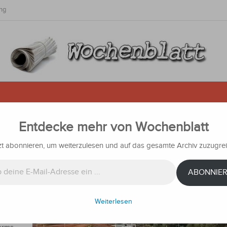
ng
Entdecke mehr von Wochenblatt
ypto-Gier: Anwohner berichten v
d Dauerstress
zt abonnieren, um weiterzulesen und auf das gesamte Archiv zuzugrei
chrichten
ABONNIE
tress
Weiterlesen
tels
á