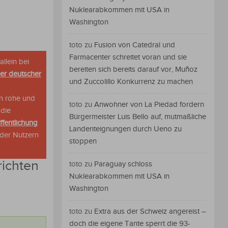
Nuklearabkommen mit USA in
Washington
toto
zu
Fusion von Catedral und
Farmacenter schreitet voran und sie
allein bei
bereiten sich bereits darauf vor, Muñoz
her deutscher
und Zuccolillo Konkurrenz zu machen
n rohe und
toto
zu
Anwohner von La Piedad fordern
 die
Bürgermeister Luis Bello auf, mutmaßliche
ffentlichung
Landenteignungen durch Ueno zu
oder Nutzern
stoppen
richten
toto
zu
Paraguay schloss
Nuklearabkommen mit USA in
Washington
toto
zu
Extra aus der Schweiz angereist –
doch die eigene Tante sperrt die 93-