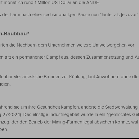
 monatlich rund 1 Million US-Dollar an die ANDE.
 der Lärm nach einer sechsmonatigen Pause nun “lauter als je zuvor“
en-Raubbau?
rfen die Nachbarn dem Unternehmen weitere Umweltvergehen vor:
llen tritt ein permanenter Dampf aus, dessen Zusammensetzung und A
ffenbar vier artesische Brunnen zur Kühlung, laut Anwohnern ohne die
udien.
ährend sie um ihre Gesundheit kämpfen, änderte die Stadtverwaltung i
27/2024). Das einstige Industriegebiet wurde in ein “gemischtes Ge
hzug, der den Betrieb der Mining-Farmen legal absichern könnte, wä
ben.