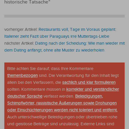
historische Tatsache“
vorheriger Artikel:
Restaurants voll, Tage im Voraus geplant:
Italiener zieht Fazit über Paraguays irre Muttertags-Liebe
nächster Artikel:
Dating nach der Scheidung: Wie man wieder mit
dem Dating anfängt, ohne alte Muster zu wiederholen
Bitte achten Sie darauf, dass Ihre Kommentare
themenbezogen
sind. Die Verantwortung für den Inhalt liegt
allein bei den Verfassern, die
sachlich und klar formulieren
sollten. Kommentare müssen in
korrekter und verständlicher
deutscher Sprache
verfasst werden.
Beleidigungen,
Schimpfwörter, rassistische Äußerungen sowie Drohungen
oder Einschüchterungen werden nicht toleriert und entfernt.
Auch unterschwellige Beleidigungen oder übertrieben rohe
und geistlose Beiträge sind unzulässig. Externe Links sind