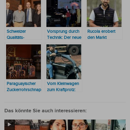
Schweizer
Vorsprung durch
Rucola erobert
Qualitäts-
Technik: Der neue
den Markt
Babynahrung
Audi Q5 erobert
erobert den
die
paraguayischen
paraguayischen
Markt
Straße
Paraguayischer
Vom Kleinwagen
Zuckerrohrschnaps
zum Kraftprotz:
erobert den
Toyota-Motor
brasilianischen
wird zum
Markt
Motorrad-Herz
Das könnte Sie auch interessieren: