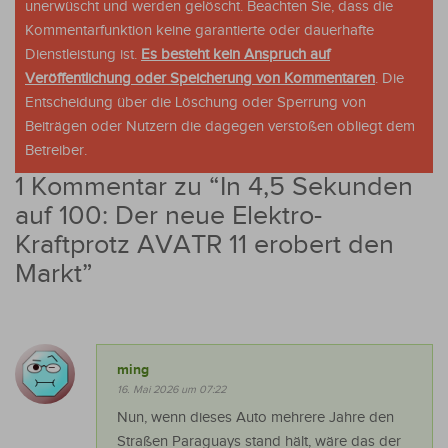
unerwüscht und werden gelöscht. Beachten Sie, dass die
Kommentarfunktion keine garantierte oder dauerhafte
Dienstleistung ist.
Es besteht kein Anspruch auf
Veröffentlichung oder Speicherung von Kommentaren
. Die
Entscheidung über die Löschung oder Sperrung von
Beiträgen oder Nutzern die dagegen verstoßen obliegt dem
Betreiber.
1 Kommentar zu “
In 4,5 Sekunden
auf 100: Der neue Elektro-
Kraftprotz AVATR 11 erobert den
Markt
”
ming
16. Mai 2026 um 07:22
Nun, wenn dieses Auto mehrere Jahre den
Straßen Paraguays stand hält, wäre das der