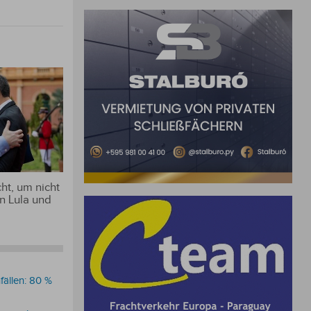
ht, um nicht
n Lula und
ällen: 80 %