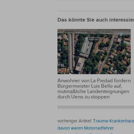
Jahren fast 1,1
auf 10,77 US-
Milliarden US-
Dollar sinken
Dollar an den
müssen, sagen
Das könnte Sie auch interessie
paraguayischen
die Brasilianer
Staat überwiesen
Anwohner von La Piedad fordern
Bürgermeister Luis Bello auf,
mutmaßliche Landenteignungen
durch Ueno zu stoppen
vorheriger Artikel:
Trauma-Krankenhaus 
davon waren Motorradfahrer