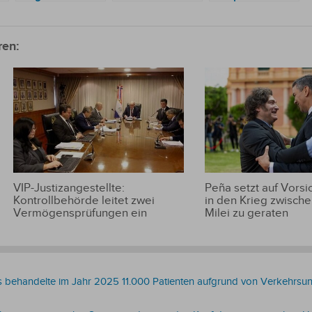
Abwertung des
weniger pro
dem Itaipu-Deal
Reals 209
Schulmöbel
1,25 Milliarden
Millionen US-
zahlen als Itaipú
US-Dollar, hat
ren:
Dollar
aber nicht einmal
die Hälfte erreicht
VIP-Justizangestellte:
Peña setzt auf Vorsic
Kontrollbehörde leitet zwei
in den Krieg zwische
Vermögensprüfungen ein
Milei zu geraten
behandelte im Jahr 2025 11.000 Patienten aufgrund von Verkehrsunf