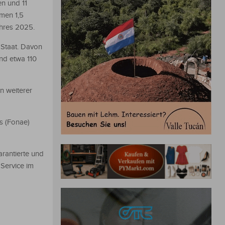
en und 11
hmen 1,5
ahres 2025.
 Staat. Davon
nd etwa 110
n weiterer
s (Fonae)
arantierte und
 Service im