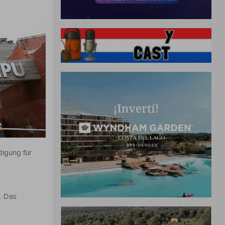
digung für
. Das