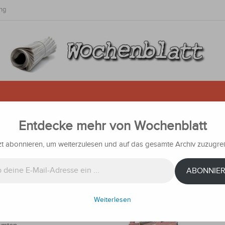
ng
Entdecke mehr von Wochenblatt
tztes Jahr 87 Millionen US-Dollar
zt abonnieren, um weiterzulesen und auf das gesamte Archiv zuzugrei
richten
ABONNIE
wies
Weiterlesen
ar an