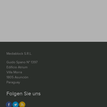
Mediablock S.R.L.
Guido Spano N° 1397
Edificio Atrium
Villa Morra
1805 Asunción
Paraguay
Folgen Sie uns