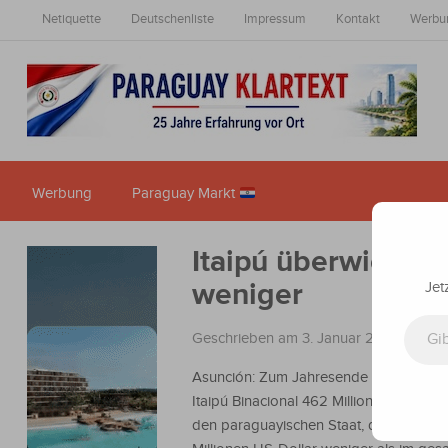
Netiquette
Deutschenliste
Impressum
Kontakt
Werbu
Werbung
Paraguay Markt
Itaipú überwies le
weniger ​
Jet
Gib deine E-Mail-Adresse ein ...
Geschrieben am 3. Januar 2026
in
Nach
Asunción: Zum Jahresende 2025 über
Itaipú Binacional 462 Millionen US-Doll
den paraguayischen Staat, das sind 87