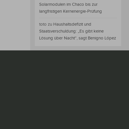
Solarmodulen im Chaco bis zur
langfristigen Kernenergie-Prüfung
toto
zu
Haushaltsdefizit und
Staatsverschuldung: „Es gibt keine
Lösung über Nacht“, sagt Benigno López