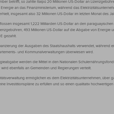
er betrifft, so zahlte Itaipú 20 Millionen US-Dollar an Lizenzgebühr
 Energie an das Finanzministerium, während das Elektrizitätsunterne
rhielt, insgesamt also 32 Millionen US-Dollar im letzten Monat des J
ossen insgesamt 1,222 Milliarden US-Dollar an den paraguayischen
Lizenzgebühren, 493 Millionen US-Dollar auf die Abgabe von Energie u
E gezahlt.
inanzierung der Ausgaben des Staatshaushalts verwendet, während ei
artements- und Kommunalverwaltungen überwiesen wird.
ergieabgabe werden die Mittel in den Nationalen Schulernährungsfond
z wird ebenfalls an Gemeinden und Regierungen verteilt.
zitätsverwaltung ermöglichen es dem Elektrizitätsunternehmen, über g
ine Investitionspläne zu erfüllen und so einen qualitativ hochwertigen