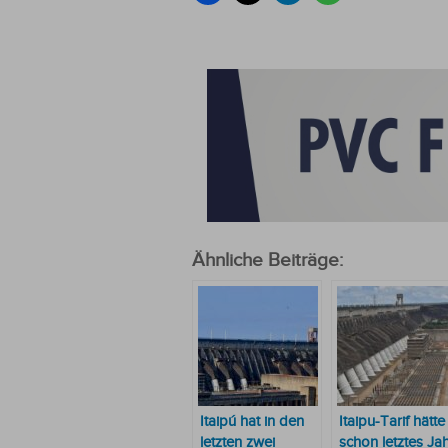
Ähnliche Beiträge:
Itaipú hat in den
Itaipu-Tarif hätte
letzten zwei
schon letztes Ja