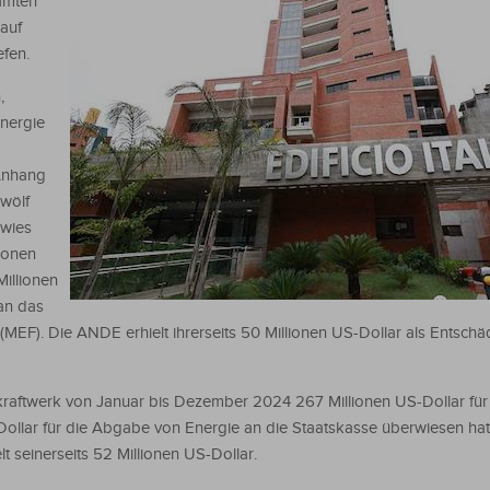
samten
auf
efen.
,
nergie
 Anhang
zwölf
wies
ionen
illionen
an das
 (MEF). Die ANDE erhielt ihrerseits 50 Millionen US-Dollar als Entschä
rkraftwerk von Januar bis Dezember 2024 267 Millionen US-Dollar für
ollar für die Abgabe von Energie an die Staatskasse überwiesen hat
lt seinerseits 52 Millionen US-Dollar.