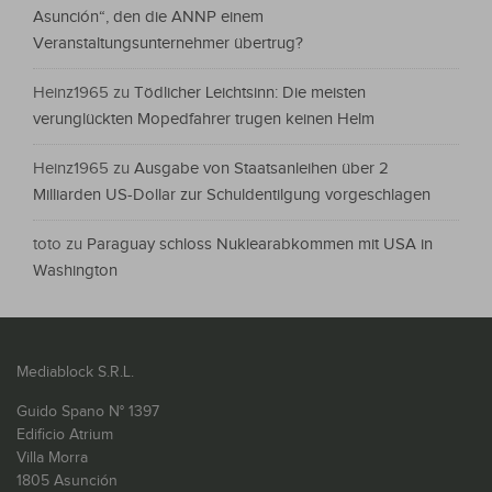
Asunción“, den die ANNP einem
Veranstaltungsunternehmer übertrug?
Heinz1965
zu
Tödlicher Leichtsinn: Die meisten
verunglückten Mopedfahrer trugen keinen Helm
Heinz1965
zu
Ausgabe von Staatsanleihen über 2
Milliarden US-Dollar zur Schuldentilgung vorgeschlagen
toto
zu
Paraguay schloss Nuklearabkommen mit USA in
Washington
Mediablock S.R.L.
Guido Spano N° 1397
Edificio Atrium
Villa Morra
1805 Asunción