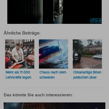
Ähnliche Beiträge:
Mehr als 11 000
Chaos nach dem
Orkanartige Böen
Lehrkräfte legen
schweren
peitschen über
heute die
Unwetter:
das Land – 12
Prüfungen ab, um
Überflutete
Regionen im
in die Datenbank
Häuser,
Chaos
Das könnte Sie auch interessieren:
aufgenommen zu
Stromausfälle und
werden
Verkehrsstillstand
in Paraguay