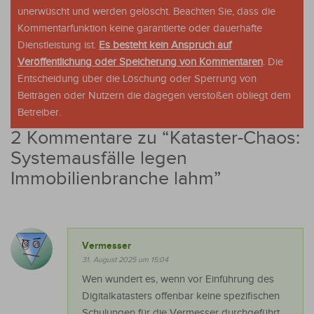
unerwüscht und werden gelöscht. Beachten Sie, dass die
Kommentarfunktion keine garantierte oder dauerhafte
Dienstleistung ist.
Es besteht kein Anspruch auf
Veröffentlichung oder Speicherung von Kommentaren
. Die
Entscheidung über die Löschung oder Sperrung von
Beiträgen oder Nutzern die dagegen verstoßen obliegt dem
Betreiber.
2 Kommentare zu “
Kataster-Chaos:
Systemausfälle legen
Immobilienbranche lahm
”
Vermesser
31. August 2025 um 15:04
Wen wundert es, wenn vor Einführung des
Digitalkatasters offenbar keine spezifischen
Schulungen für die Vermesser durchgeführt