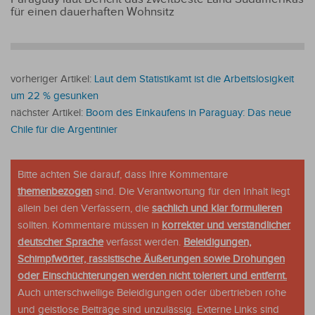
für einen dauerhaften Wohnsitz
vorheriger Artikel:
Laut dem Statistikamt ist die Arbeitslosigkeit
um 22 % gesunken
nächster Artikel:
Boom des Einkaufens in Paraguay: Das neue
Chile für die Argentinier
Bitte achten Sie darauf, dass Ihre Kommentare
themenbezogen
sind. Die Verantwortung für den Inhalt liegt
allein bei den Verfassern, die
sachlich und klar formulieren
sollten. Kommentare müssen in
korrekter und verständlicher
deutscher Sprache
verfasst werden.
Beleidigungen,
Schimpfwörter, rassistische Äußerungen sowie Drohungen
oder Einschüchterungen werden nicht toleriert und entfernt.
Auch unterschwellige Beleidigungen oder übertrieben rohe
und geistlose Beiträge sind unzulässig. Externe Links sind