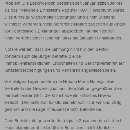
Problem. Die Beschwerden bestehen seit Januar letzten Jahres,
als das “Nationale Einheitliche Register (RUN)“ eingeführt wurde.
Dies führte zu wiederholten Störungen und einem Stillstand
wichtiger Verfahren. Viele betroffene Notare zögerten aus Angst
vor Repressalien, Erklärungen abzugeben, räumten jedoch
hinter vorgehaltener Hand ein, dass die Situation unhaltbar sei.
Notare warnen, dass die Lähmung nicht nur den Sektor,
sondern auch die Bürger betreffe, die bei
Immobilientransaktionen, Erbschaften und Gerichtsverfahren auf
Katasterbescheinigungen und Verfahren angewiesen seien.
Vor einigen Tagen erklärte die Notarin Marta Narvaja, eine
Vertreterin der Gewerkschaft aus dem Sektor, gegenüber dem
Fernsehsender GEN, die Krise habe ein kritisches Niveau
erreicht. „Die Institution funktioniert einfach nicht, wir sind völlig
gelähmt und die Lage ist äußerst ernst“, betonte sie.
Dem Bericht zufolge werde der digitale Zusammenbruch durch
einen alarmierenden Verfall der Büros verschärft: Undichte