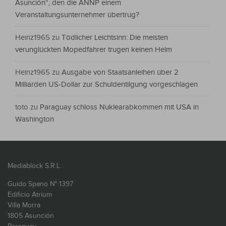
Asunción“, den die ANNP einem
Veranstaltungsunternehmer übertrug?
Heinz1965
zu
Tödlicher Leichtsinn: Die meisten
verunglückten Mopedfahrer trugen keinen Helm
Heinz1965
zu
Ausgabe von Staatsanleihen über 2
Milliarden US-Dollar zur Schuldentilgung vorgeschlagen
toto
zu
Paraguay schloss Nuklearabkommen mit USA in
Washington
Mediablock S.R.L.
Guido Spano N° 1397
Edificio Atrium
Villa Morra
1805 Asunción