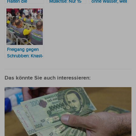
Halten die
Müllkrise: Nur 15
ohne Wasser, weil
Regenfälle und
von 30
Stromschulden
Unwetter dieses
Fahrzeugen
nicht bezahlt
Wochenende in
einsatzbereit –
wurden
Paraguay an?
Neuer Direktor
verspricht
Normalisierung
Freigang gegen
Schrubben: Knast-
Deal macht
Schulen sauber
Das könnte Sie auch interessieren: