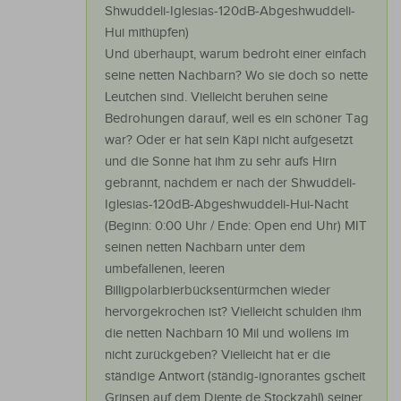
Shwuddeli-Iglesias-120dB-Abgeshwuddeli-
Hui mithüpfen)
Und überhaupt, warum bedroht einer einfach
seine netten Nachbarn? Wo sie doch so nette
Leutchen sind. Vielleicht beruhen seine
Bedrohungen darauf, weil es ein schöner Tag
war? Oder er hat sein Käpi nicht aufgesetzt
und die Sonne hat ihm zu sehr aufs Hirn
gebrannt, nachdem er nach der Shwuddeli-
Iglesias-120dB-Abgeshwuddeli-Hui-Nacht
(Beginn: 0:00 Uhr / Ende: Open end Uhr) MIT
seinen netten Nachbarn unter dem
umbefallenen, leeren
Billigpolarbierbücksentürmchen wieder
hervorgekrochen ist? Vielleicht schulden ihm
die netten Nachbarn 10 Mil und wollens im
nicht zurückgeben? Vielleicht hat er die
ständige Antwort (ständig-ignorantes gscheit
Grinsen auf dem Diente de Stockzahl) seiner