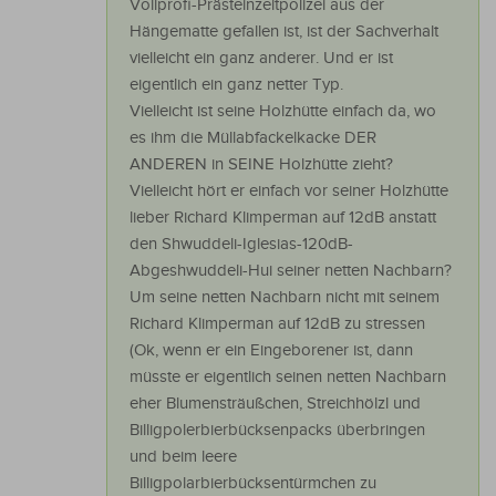
Vollprofi-Prästeinzeitpolizei aus der
Hängematte gefallen ist, ist der Sachverhalt
vielleicht ein ganz anderer. Und er ist
eigentlich ein ganz netter Typ.
Vielleicht ist seine Holzhütte einfach da, wo
es ihm die Müllabfackelkacke DER
ANDEREN in SEINE Holzhütte zieht?
Vielleicht hört er einfach vor seiner Holzhütte
lieber Richard Klimperman auf 12dB anstatt
den Shwuddeli-Iglesias-120dB-
Abgeshwuddeli-Hui seiner netten Nachbarn?
Um seine netten Nachbarn nicht mit seinem
Richard Klimperman auf 12dB zu stressen
(Ok, wenn er ein Eingeborener ist, dann
müsste er eigentlich seinen netten Nachbarn
eher Blumensträußchen, Streichhölzl und
Billigpolerbierbücksenpacks überbringen
und beim leere
Billigpolarbierbücksentürmchen zu