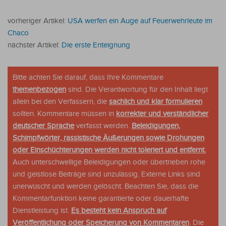
vorheriger Artikel:
USA werfen ein Auge auf Feuerwehrleute im
Chaco
nächster Artikel:
Die erste Enteignung
Bitte achten Sie darauf, dass Ihre Kommentare
themenbezogen
sind. Die Verantwortung für den Inhalt liegt
allein bei den Verfassern, die
sachlich und klar formulieren
sollten. Kommentare müssen in
korrekter und verständlicher
deutscher Sprache
verfasst werden.
Beleidigungen,
Schimpfwörter, rassistische Äußerungen sowie Drohungen
oder Einschüchterungen werden nicht toleriert und entfernt.
Auch unterschwellige Beleidigungen oder übertrieben rohe
und geistlose Beiträge sind unzulässig. Externe Links sind
unerwüscht und werden gelöscht. Beachten Sie, dass die
Kommentarfunktion keine garantierte oder dauerhafte
Dienstleistung ist.
Es besteht kein Anspruch auf
Veröffentlichung oder Speicherung von Kommentaren
. Die