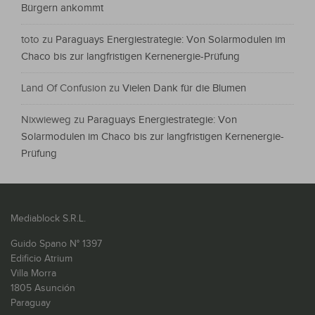
Bürgern ankommt
toto
zu
Paraguays Energiestrategie: Von Solarmodulen im
Chaco bis zur langfristigen Kernenergie-Prüfung
Land Of Confusion
zu
Vielen Dank für die Blumen
Nixwieweg
zu
Paraguays Energiestrategie: Von
Solarmodulen im Chaco bis zur langfristigen Kernenergie-
Prüfung
Mediablock S.R.L.
Guido Spano N° 1397
Edificio Atrium
Villa Morra
1805 Asunción
Paraguay