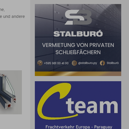
me,
me und andere