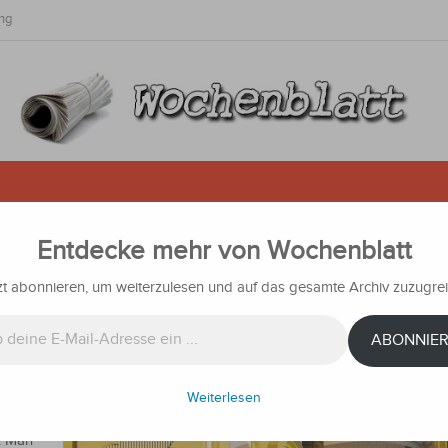
ng
Entdecke mehr von Wochenblatt
C bald fertig
zt abonnieren, um weiterzulesen und auf das gesamte Archiv zuzugrei
chten
ABONNIE
dt, die
Weiterlesen
le und
t. Man