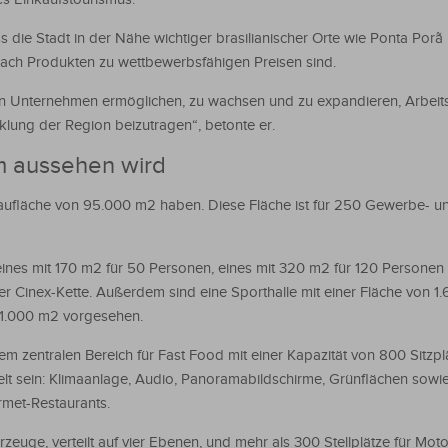
s die Stadt in der Nähe wichtiger brasilianischer Orte wie Ponta Porã l
nach Produkten zu wettbewerbsfähigen Preisen sind.
 Unternehmen ermöglichen, zu wachsen und zu expandieren, Arbeits
cklung der Region beizutragen“, betonte er.
m aussehen wird
aufläche von 95.000 m2 haben. Diese Fläche ist für 250 Gewerbe- u
eines mit 170 m2 für 50 Personen, eines mit 320 m2 für 120 Personen
r Cinex-Kette. Außerdem sind eine Sporthalle mit einer Fläche von 1.
n 1.000 m2 vorgesehen.
em zentralen Bereich für Fast Food mit einer Kapazität von 800 Sitzp
lt sein: Klimaanlage, Audio, Panoramabildschirme, Grünflächen sowi
rmet-Restaurants.
rzeuge, verteilt auf vier Ebenen, und mehr als 300 Stellplätze für Moto