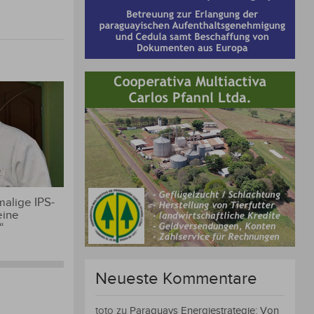
alige IPS-
eine
“
Neueste Kommentare
toto
zu
Paraguays Energiestrategie: Von