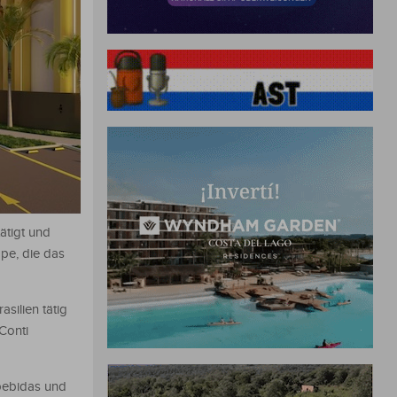
ätigt und
pe, die das
silien tätig
Conti
 bebidas und