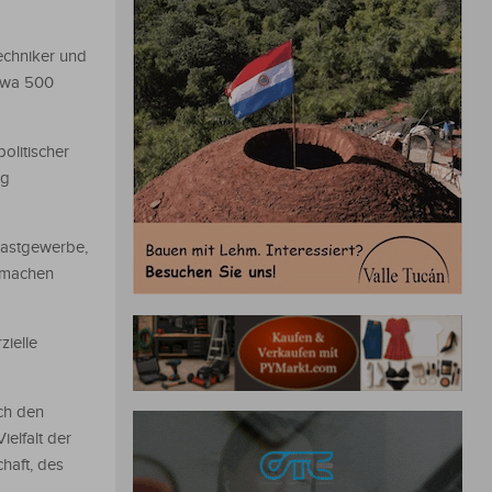
echniker und
etwa 500
olitischer
ng
Gastgewerbe,
m machen
zielle
ch den
elfalt der
haft, des