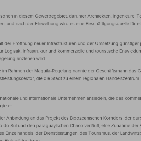
sonen in diesem Gewerbegebiet, darunter Architekten, Ingenieure, T
en, und nach der Einweihung wird es eine Beschäftigungsquelle für 
mit der Eröffnung neuer Infrastrukturen und der Umsetzung günstiger p
Logistik, Infrastruktur und kommerzielle und touristische Entwicklu
egelung anziehen wird.
te im Rahmen der Maquila-Regelung nannte der Geschäftsmann das 
stleistungssektor, die die Stadt zu einem regionalen Handelszentru
 nationale und internationale Unternehmen ansiedeln, die das kommer
gte er.
 der Anbindung an das Projekt des Bioozeanischen Korridors, der dur
do Sul und den paraguayischen Chaco verläuft, eine Zunahme der Vi
es Einzelhandels, der Dienstleistungen, des Tourismus, der Landwirtsc
s Einkaufstourismus.