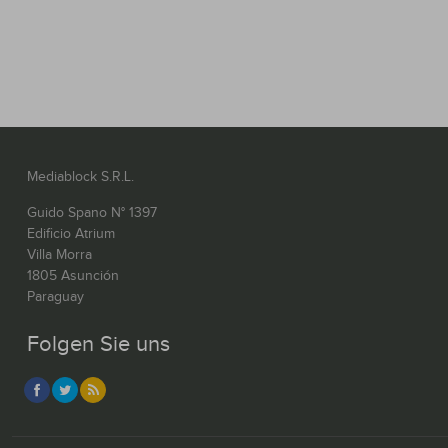
Mediablock S.R.L.
Guido Spano N° 1397
Edificio Atrium
Villa Morra
1805 Asunción
Paraguay
Folgen Sie uns