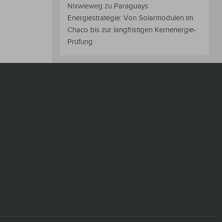
Nixwieweg
zu
Paraguays
Energiestrategie: Von Solarmodulen im
Chaco bis zur langfristigen Kernenergie-
Prüfung