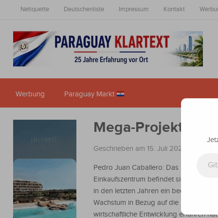
Netiquette
Deutschenliste
Impressum
Kontakt
Werbu
Werbung
Paraguay Markt
Mega-Projekt in PJ
Jet
Geschrieben am 15. Juli 2023
in
Nachri
Gib deine E-Mail-Adresse ein ...
Pedro Juan Caballero: Das künftige
Einkaufszentrum befindet sich in der Sta
in den letzten Jahren ein bedeutendes
Wachstum in Bezug auf die kommerziel
wirtschaftliche Entwicklung erfahren ha