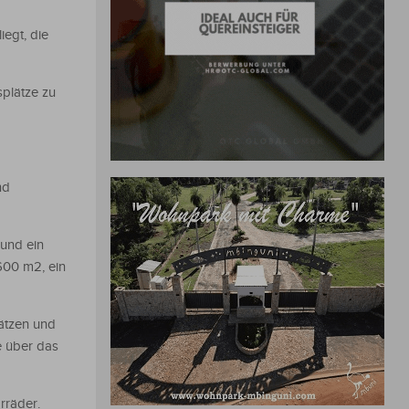
iegt, die
plätze zu
nd
 und ein
600 m2, ein
lätzen und
e über das
rräder.