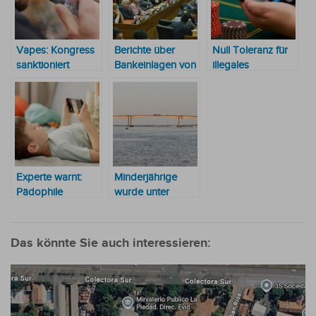
Vapes: Kongress
Berichte über
Null Toleranz für
sanktioniert
Bankeinlagen von
illegales
Gesetz zum
sechs staatlichen
Glücksspiel:
Verbot des
Institutionen
Wirtschaftsdelikte-
Verkaufs und der
angefordert
Abteilung
Nutzung durch
verschärft
Minderjährige
Kontrollen
Experte warnt:
Minderjährige
Pädophile
wurde unter
verfolgen
falschen
Minderjährige in
Vorwänden in den
den sozialen
Chaco
Das könnte Sie auch interessieren:
Medien
verschleppt