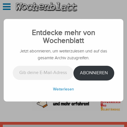
Entdecke mehr von
Wochenblatt
Jetzt abonnieren, um weiterzulesen und auf das
gesamte Archiv zuzugreifen.
Gib deine E-Mail-Adresse ein ...
ABONNIEREN
Weiterlesen