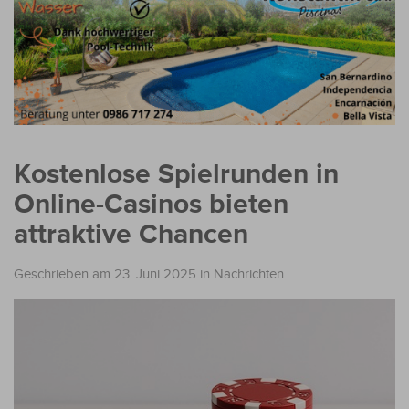
Kostenlose Spielrunden in
Online-Casinos bieten
attraktive Chancen
Geschrieben am 23. Juni 2025
in
Nachrichten