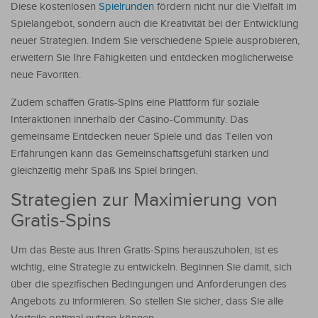
Diese kostenlosen
Spielrunden
fördern nicht nur die Vielfalt im
Spielangebot, sondern auch die Kreativität bei der Entwicklung
neuer Strategien. Indem Sie verschiedene Spiele ausprobieren,
erweitern Sie Ihre Fähigkeiten und entdecken möglicherweise
neue Favoriten.
Zudem schaffen Gratis-Spins eine Plattform für soziale
Interaktionen innerhalb der Casino-Community. Das
gemeinsame Entdecken neuer Spiele und das Teilen von
Erfahrungen kann das Gemeinschaftsgefühl stärken und
gleichzeitig mehr Spaß ins Spiel bringen.
Strategien zur Maximierung von
Gratis-Spins
Um das Beste aus Ihren Gratis-Spins herauszuholen, ist es
wichtig, eine Strategie zu entwickeln. Beginnen Sie damit, sich
über die spezifischen Bedingungen und Anforderungen des
Angebots zu informieren. So stellen Sie sicher, dass Sie alle