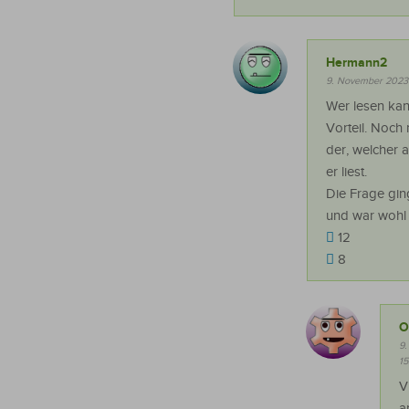
Hermann2
9. November 2023
Wer lesen kann
Vorteil. Noch 
der, welcher 
er liest.
Die Frage gin
und war wohl 
12
8
O
9
15
V
a