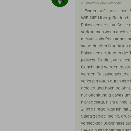
9. November 2023 um 12:30
1. Finden auf israelischem
WIE NIE Übergriffe durch I
Palästinenser statt. Sollte 
vorkommen.wenn auch seh
meistens als Reaktionen a
stattgefunden Überfällen 
Palästinenser, landen die T
jüdische Siedler, vor eine
Gericht und werden bestr
werden Palästinenser, die 
verletzen töten durch ihre
gefeiert und hoch belohnt.
nur offenkundig etwas unte
nicht gesagt, nicht einmal
2. Ihre Frage, was ich mit 
Staatsgebiet“ meine, drück
versteckten Judenhass aus. 
1949 ein international ane