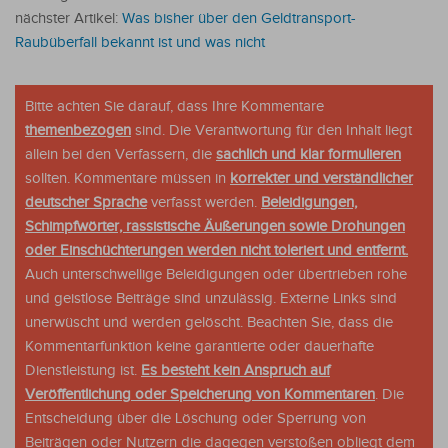
nächster Artikel:
Was bisher über den Geldtransport-
Raubüberfall bekannt ist und was nicht
Bitte achten Sie darauf, dass Ihre Kommentare
themenbezogen
sind. Die Verantwortung für den Inhalt liegt
allein bei den Verfassern, die
sachlich und klar formulieren
sollten. Kommentare müssen in
korrekter und verständlicher
deutscher Sprache
verfasst werden.
Beleidigungen,
Schimpfwörter, rassistische Äußerungen sowie Drohungen
oder Einschüchterungen werden nicht toleriert und entfernt.
Auch unterschwellige Beleidigungen oder übertrieben rohe
und geistlose Beiträge sind unzulässig. Externe Links sind
unerwüscht und werden gelöscht. Beachten Sie, dass die
Kommentarfunktion keine garantierte oder dauerhafte
Dienstleistung ist.
Es besteht kein Anspruch auf
Veröffentlichung oder Speicherung von Kommentaren
. Die
Entscheidung über die Löschung oder Sperrung von
Beiträgen oder Nutzern die dagegen verstoßen obliegt dem