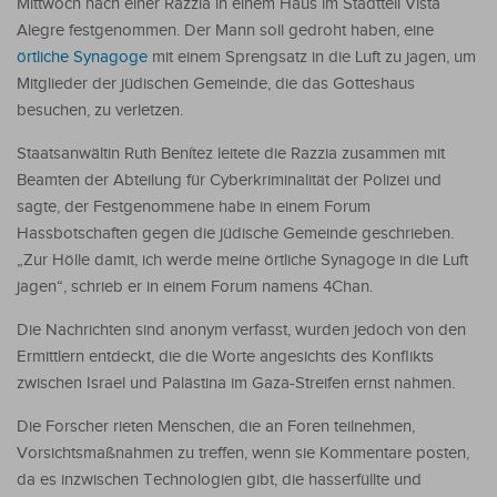
Mittwoch nach einer Razzia in einem Haus im Stadtteil Vista
Alegre festgenommen. Der Mann soll gedroht haben, eine
örtliche Synagoge
mit einem Sprengsatz in die Luft zu jagen, um
Mitglieder der jüdischen Gemeinde, die das Gotteshaus
besuchen, zu verletzen.
Staatsanwältin Ruth Benítez leitete die Razzia zusammen mit
Beamten der Abteilung für Cyberkriminalität der Polizei und
sagte, der Festgenommene habe in einem Forum
Hassbotschaften gegen die jüdische Gemeinde geschrieben.
„Zur Hölle damit, ich werde meine örtliche Synagoge in die Luft
jagen“, schrieb er in einem Forum namens 4Chan.
Die Nachrichten sind anonym verfasst, wurden jedoch von den
Ermittlern entdeckt, die die Worte angesichts des Konflikts
zwischen Israel und Palästina im Gaza-Streifen ernst nahmen.
Die Forscher rieten Menschen, die an Foren teilnehmen,
Vorsichtsmaßnahmen zu treffen, wenn sie Kommentare posten,
da es inzwischen Technologien gibt, die hasserfüllte und