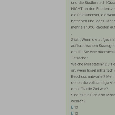
und die Siedler nach IOsra
NICHT an den Friedensver
die Palästinenser, die weit
betrieben und jedes Jahr d
mehr als 1000 Raketen auf 
.
Zitat: „Wenn die aufgezähl
auf Israelischem Staatsgebi
das für Sie eine offensich
Tatsache.“
Welche Missetaten? Du sieh
an, wenn Israel militärisch
Beschuss antwortet? Mehre
denen die vollständige Ver
das offizielle Ziel war?
Sind es für Dich also Miss
wehren?
10
10