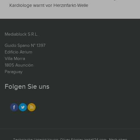
Kardiologe warnt vor Herzinfarkt-Welle
Mediablock S.R.L.
Guido Spano N° 1397
Edificio Atrium
Villa Morra
1805 Asunción
Paraguay
Folgen Sie uns
Technische Unterstützung: Oliver Förster
install24.com
Nach oben