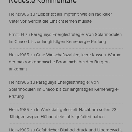
Neueste Kommentare
Heinz1965
zu
“Lieber tot als impfen“: Wie ein radikaler
Vater vor Gericht die Einsicht lernen musste
Ernst_H
zu
Paraguays Energiestrategie: Von Solarmodulen
im Chaco bis zur langfristigen Kernenergie-Prüfung
Heinz1965
zu
Gute Wirtschaftszahlen, leere Kassen: Warum
der makroökonomische Boom nicht bei den Bürgern
ankommt
Heinz1965
zu
Paraguays Energiestrategie: Von
Solarmodulen im Chaco bis zur langfristigen Kernenergie-
Prüfung
Heinz1965
zu
In Werkstatt gefesselt: Nachbarn sollen 23-
Jährigen wegen Hühnerdiebstahls gefoltert haben
Heinz1965
zu
Gefährlicher Bluthochdruck und Übergewicht: