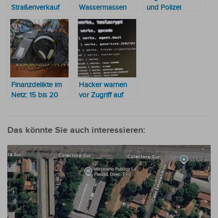
Straßenverkauf
Wassermassen
und Polizei
zum viralen Hit:
mitgerissen: eine
verstärken
Wie ein junger
Tote und ein
Grenzkontrolle
Mann mit
vermisstes Kind
durch direkten
“Krapfen“ das
Zugriff auf
Netz erobert
Interpol-
Datenbanken
Finanzdelikte im
Hacker warnen
Netz: 15 bis 20
vor Zugriff auf
Anzeigen halten
Dokumente von
Ermittler täglich in
öffentlicher
Atem
Korruption
Das könnte Sie auch interessieren: