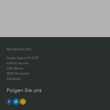
Mediablock S.R.L.
Guido Spano N° 1397
Edificio Atrium
Villa Morra
1805 Asunción
Paraguay
Folgen Sie uns