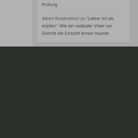
Prüfung
Albert Rotzbremsn
zu
“Lieber tot als
impfen“: Wie ein radikaler Vater vor
Gericht die Einsicht lernen musste