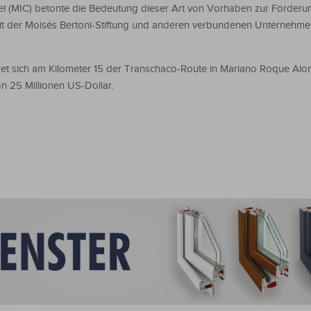
del (MIC) betonte die Bedeutung dieser Art von Vorhaben zur Förderu
 mit der Moisés Bertoni-Stiftung und anderen verbundenen Unternehm
det sich am Kilometer 15 der Transchaco-Route in Mariano Roque Alo
von 25 Millionen US-Dollar.