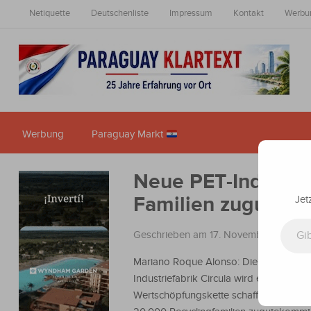
Netiquette
Deutschenliste
Impressum
Kontakt
Werbu
Werbung
Paraguay Markt
Neue PET-Industri
Familien zugute
Jet
Gib deine E-Mail-Adresse ein ...
Geschrieben am 17. November 2023
i
Mariano Roque Alonso: Die neue PET-
Industriefabrik Circula wird eine
Wertschöpfungskette schaffen, die mehr