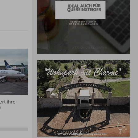
rt ihre
n