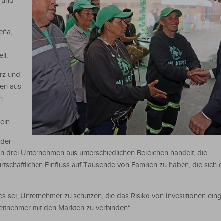
 und
eña,
il.
arz und
hen aus
n
ein.
 der
on drei Unternehmen aus unterschiedlichen Bereichen handelt, die
schaftlichen Einfluss auf Tausende von Familien zu haben, die sic
es sei, Unternehmer zu schützen, die das Risiko von Investitionen ei
eitnehmer mit den Märkten zu verbinden“.