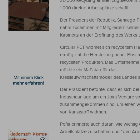
20.000 Recyclingfamilien zugutekommt
1.000 direkte Arbeitsplätze schafft.
Der Präsident der Republik, Santiago P
nahm zusammen mit Mitgliedern seines
Kabinetts an der Eröffnung des Werks te
Circular PET widmet sich recyceltem H
ermöglicht die Herstellung neuer Flasc
recycelten Produkten. Das Unternehme
möchte ein Maßstab für das
Kreislaufwirtschaftsmodell des Landes s
Der Präsident betonte, dass es sich bei
Industrieanlage um ein Joint Venture v
zusammengekommen sind, um einen wirt
von Kunststoff widmen.
Peña erinnerte auch daran, wie wichtig 
Arbeitsplätze zu schaffen und “den Arb