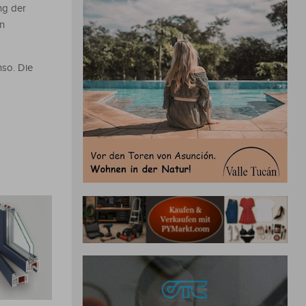
ng der
en
nso. Die