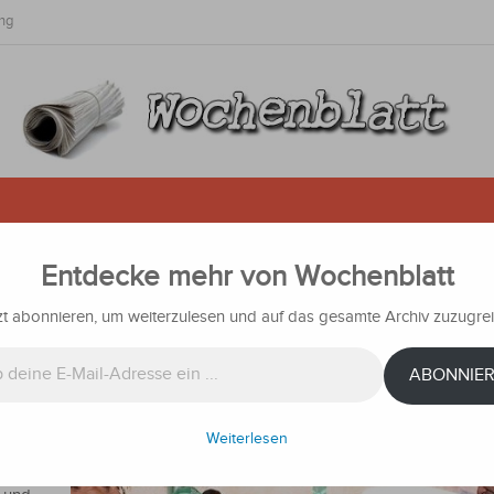
ng
Entdecke mehr von Wochenblatt
efabrik kommt mehr als 20.000
zt abonnieren, um weiterzulesen und auf das gesamte Archiv zuzugrei
n
Nachrichten
ABONNIE
Weiterlesen
 als