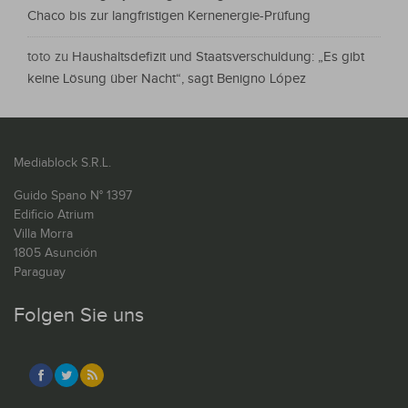
Chaco bis zur langfristigen Kernenergie-Prüfung
toto
zu
Haushaltsdefizit und Staatsverschuldung: „Es gibt
keine Lösung über Nacht“, sagt Benigno López
Mediablock S.R.L.
Guido Spano N° 1397
Edificio Atrium
Villa Morra
1805 Asunción
Paraguay
Folgen Sie uns