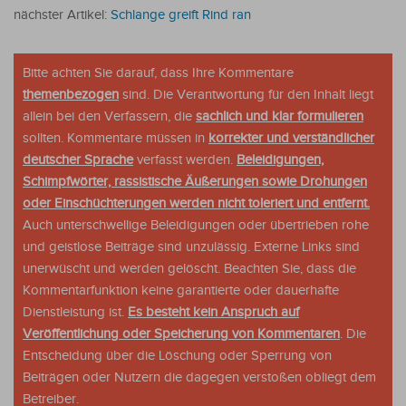
nächster Artikel:
Schlange greift Rind ran
Bitte achten Sie darauf, dass Ihre Kommentare
themenbezogen
sind. Die Verantwortung für den Inhalt liegt
allein bei den Verfassern, die
sachlich und klar formulieren
sollten. Kommentare müssen in
korrekter und verständlicher
deutscher Sprache
verfasst werden.
Beleidigungen,
Schimpfwörter, rassistische Äußerungen sowie Drohungen
oder Einschüchterungen werden nicht toleriert und entfernt.
Auch unterschwellige Beleidigungen oder übertrieben rohe
und geistlose Beiträge sind unzulässig. Externe Links sind
unerwüscht und werden gelöscht. Beachten Sie, dass die
Kommentarfunktion keine garantierte oder dauerhafte
Dienstleistung ist.
Es besteht kein Anspruch auf
Veröffentlichung oder Speicherung von Kommentaren
. Die
Entscheidung über die Löschung oder Sperrung von
Beiträgen oder Nutzern die dagegen verstoßen obliegt dem
Betreiber.