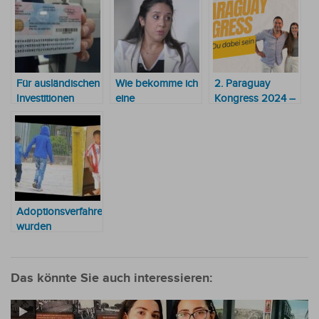
Für ausländischen
Wie bekomme ich
2. Paraguay
Investitionen
eine
Kongress 2024 –
werden die
Aufenthaltsgenehmigung
Neue Horizonte
Verfahren für den
in Paraguay?
für Auswanderer
Daueraufenthalt
und Investoren
vereinfacht
Adoptionsverfahren
wurden
beschleunigt
Das könnte Sie auch interessieren: