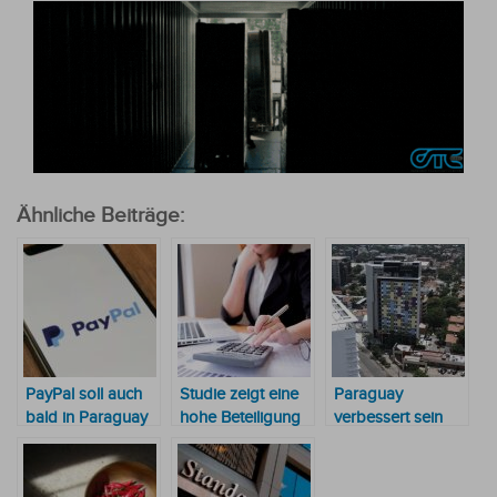
Ähnliche Beiträge:
PayPal soll auch
Studie zeigt eine
Paraguay
bald in Paraguay
hohe Beteiligung
verbessert sein
funktionieren
von Frauen im
internationales
Unternehmertum
Image und
in Paraguay
gewinnt an