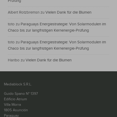
Prüfung
Albert Rotzbremsn
zu
Vielen Dank für die Blumen
toto
zu
Paraguays Energiestrategie: Von Solarmodulen im
Chaco bis zur langfristigen Kernenergie-Prüfung
toto
zu
Paraguays Energiestrategie: Von Solarmodulen im
Chaco bis zur langfristigen Kernenergie-Prüfung
Haribo
zu
Vielen Dank für die Blumen
Mediablock S.R.L.
Guido Spano N° 1397
Edificio Atrium
Villa Morra
1805 Asunción
Paraguay