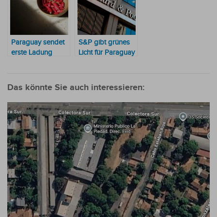
Attraktivität für
Investitionen und
Tourismus
Paraguay sendet
S&P gibt grünes
erste Ladung
Licht für Paraguay
Chilipaste in die
und stuft das Land
USA
auf die zweite
Investment-
Das könnte Sie auch interessieren:
Grade-Stufe
herauf ​