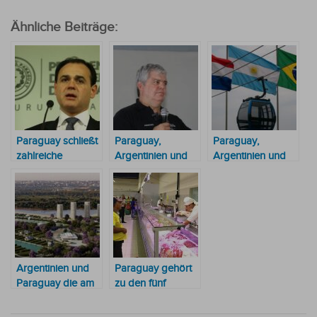
Ähnliche Beiträge:
Paraguay schließt
Paraguay,
Paraguay,
zahlreiche
Argentinien und
Argentinien und
Konsulate in
Brasilien
Brasilien wollen
Argentinien,
verstärken mit
eine trinationale
Brasilien und
Unterstützung des
Seilbahn
Bolivien
FBI die
Überwachung
entlang der
Dreiländergrenze
Argentinien und
Paraguay gehört
Paraguay die am
zu den fünf
schnellsten
Ländern der
wachsenden
Region mit den