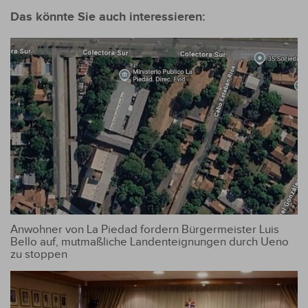
Volkswirtschaften
teuersten
Das könnte Sie auch interessieren:
in Südamerika
Lebensmitteln
Anwohner von La Piedad fordern Bürgermeister Luis
Bello auf, mutmaßliche Landenteignungen durch Ueno
zu stoppen