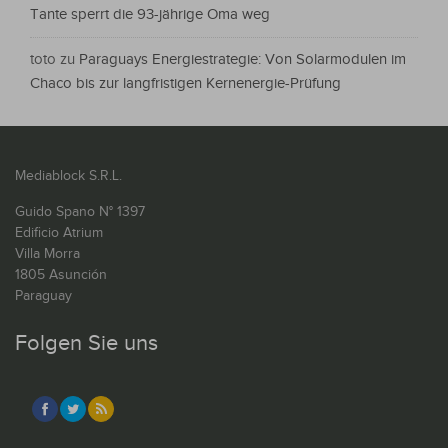
Tante sperrt die 93-jährige Oma weg
toto
zu
Paraguays Energiestrategie: Von Solarmodulen im
Chaco bis zur langfristigen Kernenergie-Prüfung
Mediablock S.R.L.
Guido Spano N° 1397
Edificio Atrium
Villa Morra
1805 Asunción
Paraguay
Folgen Sie uns